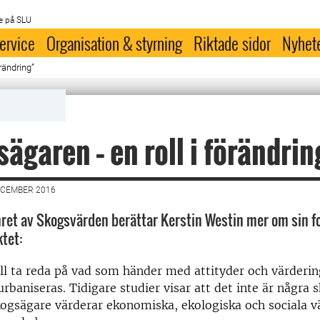
e på SLU
ervice
Organisation & styrning
Riktade sidor
Nyhet
rändring”
ägaren – en roll i förändrin
ECEMBER 2016
ret av Skogsvärden berättar Kerstin Westin mer om sin fo
tet:
ll ta reda på vad som händer med attityder och värderin
rbaniseras. Tidigare studier visar att det inte är några s
ogsägare värderar ekonomiska, ekologiska och sociala v