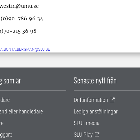
.westin@umu.se
(0)90-786 96 34
)70-215 36 98
A.BONTA.BERGMAN@SLU.SE
ig som är
Senaste nytt från
edare
Driftinformation
and eller handledare
Lediga anställningar
re
SLU i media
ggare
SLU Play