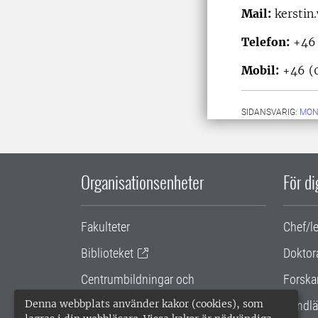
Mail:
kerstin
Telefon:
+46 
Mobil:
+46 (0
SIDANSVARIG:
MON
Organisationsenheter
För d
Fakulteter
Chef/l
Biblioteket
Doktor
Centrumbildningar och
Forska
samarbetsprojekt
Denna webbplats använder kakor (cookies), som
Handlä