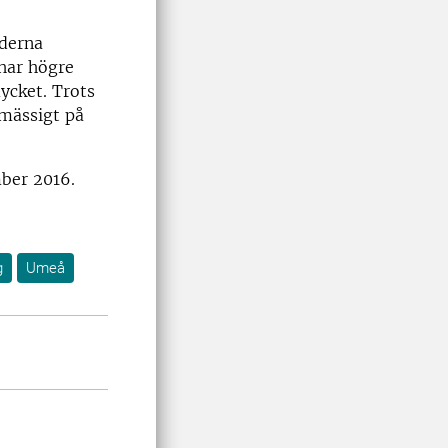
yderna
 har högre
ycket. Trots
smässigt på
mber 2016.
g
Umeå