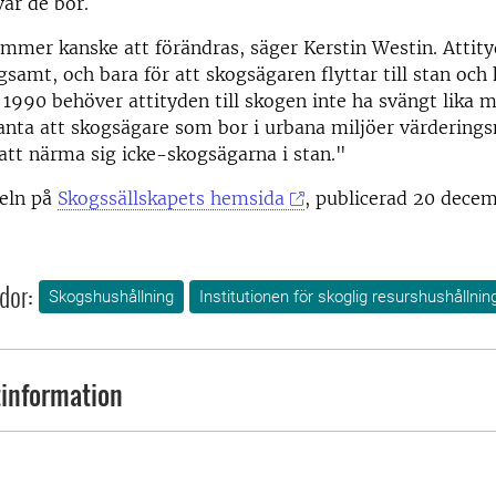
ar de bor.
mmer kanske att förändras, säger Kerstin Westin. Attit
gsamt, och bara för att skogsägaren flyttar till stan och
 1990 behöver attityden till skogen inte ha svängt lika m
anta att skogsägare som bor i urbana miljöer värdering
tt närma sig icke-skogsägarna i stan."
keln på
Skogssällskapets hemsida
, publicerad 20 dece
dor:
Skogshushållning
Institutionen för skoglig resurshushållnin
information