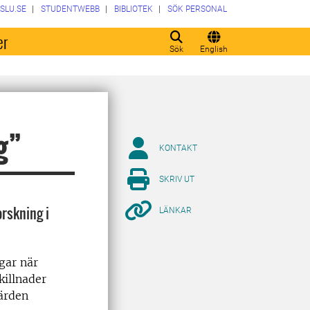
SLU.SE
STUDENTWEBB
BIBLIOTEK
SÖK PERSONAL
er
Sök
English
g”
KONTAKT
SKRIV UT
rskning i
LÄNKAR
gar när
killnader
ärden