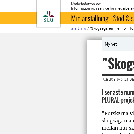
Medarbetarwebben
Information och service för medarbetar
Till startsida
Min anställning
Stöd & s
start mw
/
”Skogsägaren – en roll i fö
Nyhet
”Skogs
PUBLICERAD: 21 D
I senaste num
PLURAL-projek
"Forskarna vi
skogsägarna u
mellan hur sk