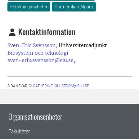
Forskningsnyheter
Partnerskap Alnarp
Kontaktinformation
Sven-Eric Svensson,
Universitetsadjunkt
Biosystem och teknologi
sven-erik.svensson@slu.se
,
SIDANSVARIG:
CATHERINE.KIHLSTROM@SLU.SE
Organisationsenheter
Fakulteter