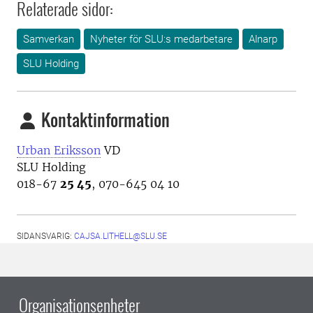
Relaterade sidor:
Samverkan
Nyheter för SLU:s medarbetare
Alnarp
SLU Holding
Kontaktinformation
Urban Eriksson
VD
SLU Holding
018-67
25 45
, 070-645 04 10
SIDANSVARIG:
CAJSA.LITHELL@SLU.SE
Organisationsenheter