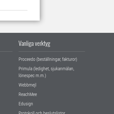
Vanliga verktyg
Proceedo (beställningar, fakturor)
Primula (ledighet, sjukanmälan,
lönespec m.m.)
Webbmejl
ReachMee
Edusign
Protokoll och beslutslistor