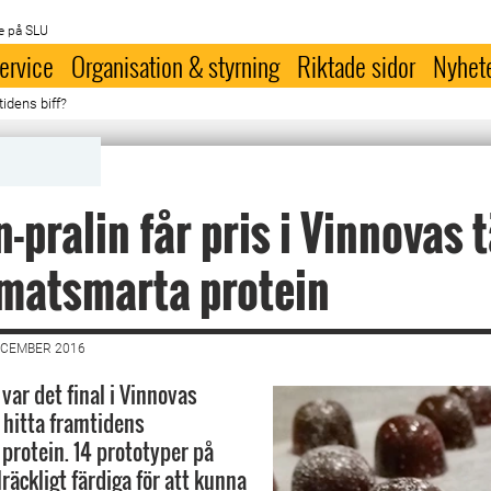
e på SLU
ervice
Organisation & styrning
Riktade sidor
Nyhet
tidens biff?
n-pralin får pris i Vinnovas 
matsmarta protein
ECEMBER 2016
ar det final i Vinnovas
t hitta framtidens
protein. 14 prototyper på
llräckligt färdiga för att kunna