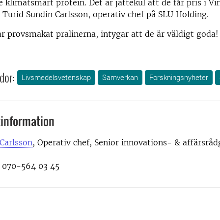
 klimatsmart protein. Det är jättekul att de får pris i V
r Turid Sundin Carlsson, operativ chef på SLU Holding.
r provsmakat pralinerna, intygar att de är väldigt goda!
dor:
Livsmedelsvetenskap
Samverkan
Forskningsnyheter
information
Carlsson
, O
perativ chef, Senior innovations- & affärsråd
, 070-564 03 45