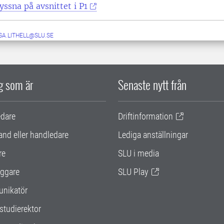
yssna på avsnittet i P1
SA.LITHELL@SLU.SE
ig som är
Senaste nytt från
edare
Driftinformation
and eller handledare
Lediga anställningar
re
SLU i media
ggare
SLU Play
nikatör
studierektor