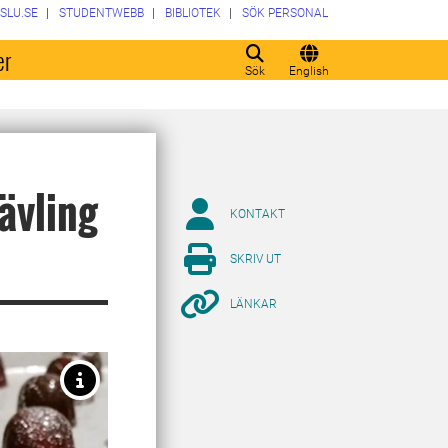
SLU.SE
STUDENTWEBB
BIBLIOTEK
SÖK PERSONAL
er
Sök
English
tävling
KONTAKT
SKRIV UT
LÄNKAR