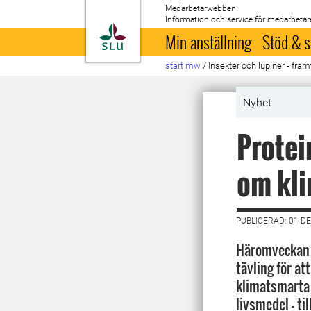
Medarbetarwebben
Information och service för medarbetar
Till startsida
Min anställning
Stöd & s
start mw
/
Insekter och lupiner - fram
Nyhet
Protei
om kli
PUBLICERAD: 01 D
Häromveckan v
tävling för at
klimatsmarta 
livsmedel – ti