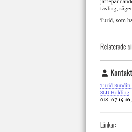
jättepännande
tävling, säge
Turid, som ha
Relaterade si
Kontakt
Turid Sundin 
SLU Holding
018-67
14 16
Länkar: