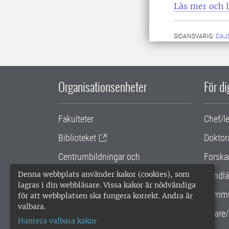
Läs mer och l
SIDANSVARIG:
CAJ
Organisationsenheter
För d
Fakulteter
Chef/l
Biblioteket
Doktor
Centrumbildningar och
Forska
samarbetsprojekt
Denna webbplats använder kakor (cookies), som
Handlä
lagras i din webbläsare. Vissa kakor är nödvändiga
Gemensamma verksamhetsstödet
Kommu
för att webbplatsen ska fungera korrekt. Andra är
valbara.
SLU Holding
Lärare/
Hantera valbara kakor