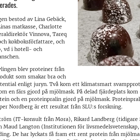
terades.
ngen bestod av Lina Gebäck,
inas matkasse, Charlotte
raldirektör Vinnova, Tareq
och kokboksförfattare, och
 vd i hotell- och
anschen.
vlingen blev proteiner från
produkt som smakar bra och
ential enligt juryn. Två kom ett klimatsmart svampprot
kom en färs gjord på mjölmask. På delad fjärdeplats kom
ein och en proteinpralin gjord på mjölmask. Proteinpra
per Nordberg är ett resultat från SLU:s forskning.
tröm (IT-konsult från Mora), Rikard Landberg (tidigare
h Maud Langton (Institutionen för livsmedelsvetenskap,
ng. De har lyckats få fram ett rent protein från mjölma