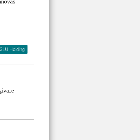
innovas
SLU Holding
givare