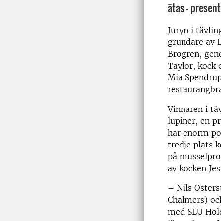
ätas – presen
Juryn i tävli
grundare av L
Brogren, gene
Taylor, kock 
Mia Spendrup,
restaurangbr
Vinnaren i tä
lupiner, en 
har enorm pot
tredje plats 
på musselprot
av kocken Jes
– Nils Östers
Chalmers) oc
med SLU Holdi