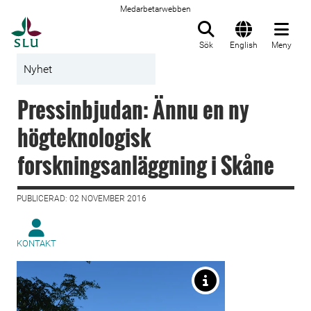
Medarbetarwebben
Till startsida
Sök
English
Meny
Nyhet
Pressinbjudan: Ännu en ny
högteknologisk
forskningsanläggning i Skåne
PUBLICERAD: 02 NOVEMBER 2016
KONTAKT