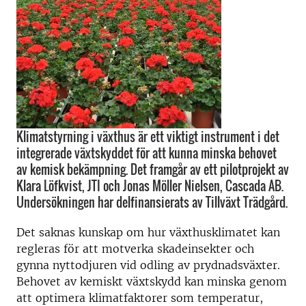
Klimatstyrning i växthus är ett viktigt instrument i det
integrerade växtskyddet för att kunna minska behovet
av kemisk bekämpning. Det framgår av ett pilotprojekt av
Klara Löfkvist, JTI och Jonas Möller Nielsen, Cascada AB.
Undersökningen har delfinansierats av Tillväxt Trädgård.
Det saknas kunskap om hur växthusklimatet kan
regleras för att motverka skadeinsekter och
gynna nyttodjuren vid odling av prydnadsväxter.
Behovet av kemiskt växtskydd kan minska genom
att optimera klimatfaktorer som temperatur,