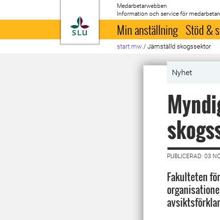
Medarbetarwebben
Information och service för medarbetar
Till startsida
Min anställning
Stöd & s
start mw
/
Jämställd skogssektor
Nyhet
Myndig
skogs
PUBLICERAD: 03 N
Fakulteten fö
organisatione
avsiktsförkla