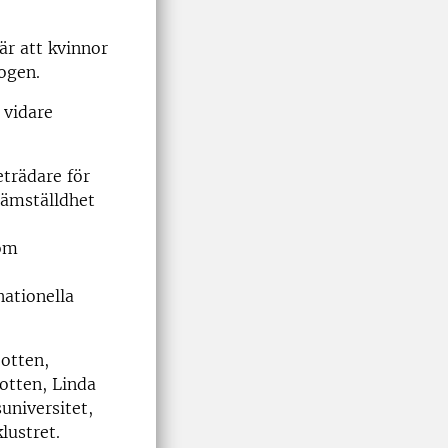
är att kvinnor
kogen.
 vidare
trädare för
 jämställdhet
 om
nationella
otten,
otten, Linda
universitet,
lustret.