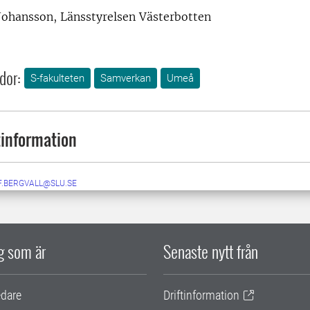
ohansson, Länsstyrelsen Västerbotten
dor:
S-fakulteten
Samverkan
Umeå
information
F.BERGVALL@SLU.SE
ig som är
Senaste nytt från
edare
Driftinformation