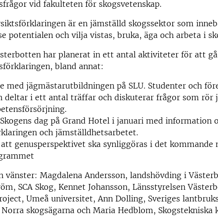
orsfrågor vid fakulteten för skogsvetenskap.
iktsförklaringen är en jämställd skogssektor som inneb
e potentialen och vilja vistas, bruka, äga och arbeta i s
terbotten har planerat in ett antal aktiviteter för att gå
tsförklaringen, bland annat:
 med jägmästarutbildningen på SLU. Studenter och före
 deltar i ett antal träffar och diskuterar frågor som rör
etensförsörjning.
 Skogens dag på Grand Hotel i januari med information
rklaringen och jämställdhetsarbetet.
 att genusperspektivet ska synliggöras i det kommande 
ogrammet
ån vänster: Magdalena Andersson, landshövding i Västerb
röm, SCA Skog, Kennet Johansson, Länsstyrelsen Västerb
oject, Umeå universitet, Ann Dolling, Sveriges lantbruks
, Norra skogsägarna och Maria Hedblom, Skogstekniska k