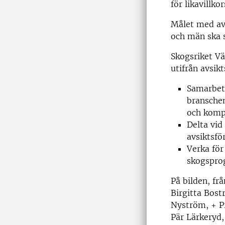
för likavillk
Målet med avs
och män ska s
Skogsriket Väs
utifrån avsik
Samarbete
branschen
och komp
Delta vid
avsiktsfö
Verka för
skogspr
På bilden, fr
Birgitta Bost
Nyström, + Pr
Pär Lärkeryd