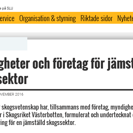
e på SLU
ervice
Organisation & styrning
Riktade sidor
Nyhet
heter och företag för jäms
sektor
OVEMBER 2016
r skogsvetenskap har, tillsammans med företag, myndighe
r i Skogsriket Västerbotten, formulerat och undertecknat
ring för en jämställd skogssektor.