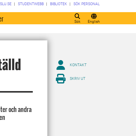
SLU.SE
STUDENTWEBB
BIBLIOTEK
SÖK PERSONAL
er
Sök
English
tälld
KONTAKT
SKRIV UT
ter och andra
 en