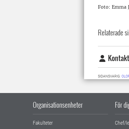
Foto: Emma J
Relaterade si
Kontakt
SIDANSVARIG:
OLO
Organisationsenheter
För d
Fakulteter
Chef/l