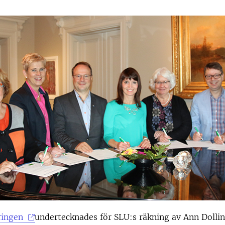
aringen
undertecknades för SLU:s räkning av Ann Dollin