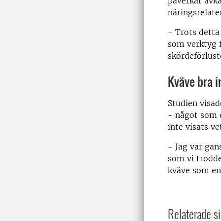
påverkar avka
näringsrelater
- Trots detta
som verktyg 
skördeförlust
Kväve bra i
Studien visad
- något som o
inte visats ve
- Jag var gan
som vi trodde
kväve som en 
Relaterade si