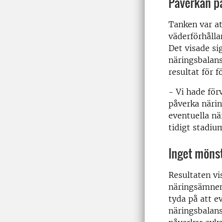
Påverkan p
Tanken var a
väderförhålla
Det visade si
näringsbalans
resultat för f
- Vi hade förv
påverka närin
eventuella nä
tidigt stadiu
Inget mönst
Resultaten vi
näringsämnen 
tyda på att e
näringsbalans