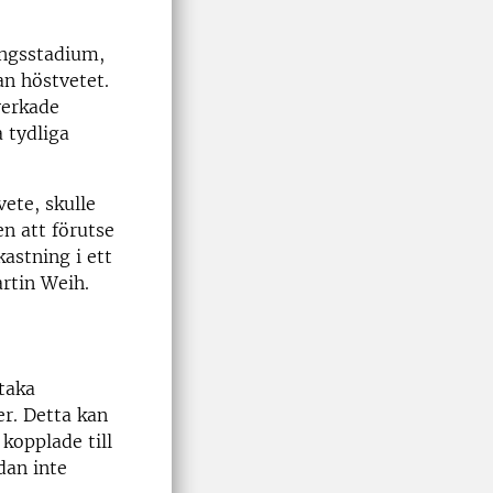
ingsstadium,
an höstvetet.
verkade
 tydliga
vete, skulle
n att förutse
astning i ett
artin Weih.
taka
r. Detta kan
 kopplade till
dan inte