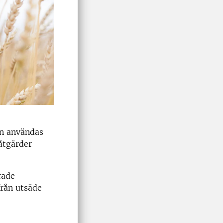
en användas
åtgärder
rade
från utsäde