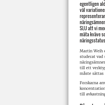
egentligen al
väl variation
representerar
näringsämnen.
SLU att vi me
mäta kväve so
näringsstatus
Martin Weih 
studerat vad
näringsämnena
till ett verk
måste sättas 
Forskarna anv
koncentration
till avkastnin