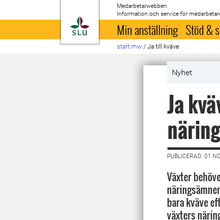
Medarbetarwebben
Information och service för medarbetar
Till startsida
Min anställning
Stöd & s
start mw
/
Ja till kväve
Nyhet
Ja kvä
näring
PUBLICERAD: 01 N
Växter behöve
näringsämnen
bara kväve ef
växters närin