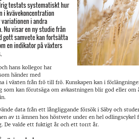
drig testats systematiskt hur
en i kvävekoncentration
 variationen i andra
 Nu visar en ny studie från
d gott samvete kan fortsätta
m en indikator på växters
.
och hans kollegor har
 som händer med
 i växten från frö till frö. Kunskapen kan i förlängning
tyg som kan förutsäga om avkastningen blir god eller om 
in.
ände data från ett långliggande försök i Säby och stude
en av 11 ämnen hos höstvete under en hel odlingscykel 
g. De valde ett fuktigt år och ett torrt år.