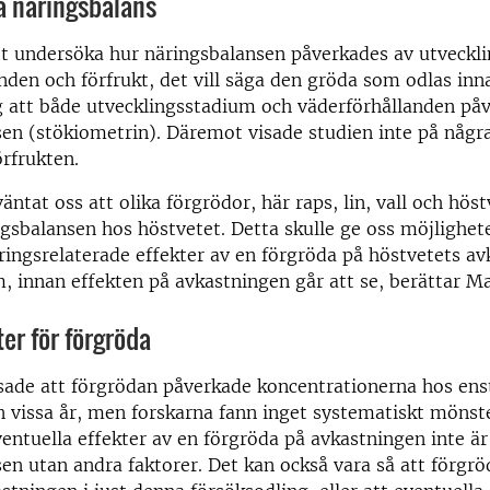
å näringsbalans
tt undersöka hur näringsbalansen påverkades av utveckl
nden och förfrukt, det vill säga den gröda som odlas inn
g att både utvecklingsstadium och väderförhållanden på
en (stökiometrin). Däremot visade studien inte på några
örfrukten.
äntat oss att olika förgrödor, här raps, lin, vall och höst
gsbalansen hos höstvetet. Detta skulle ge oss möjlighete
ringsrelaterade effekter av en förgröda på höstvetets avk
m, innan effekten på avkastningen går att se, berättar M
er för förgröda
sade att förgrödan påverkade koncentrationerna hos ens
vissa år, men forskarna fann inget systematiskt mönste
ventuella effekter av en förgröda på avkastningen inte är
en utan andra faktorer. Det kan också vara så att förgrö