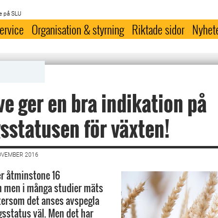
e på SLU
ervice
Organisation & styrning
Riktade sidor
Nyhet
ve ger en bra indikation på
sstatusen för växten!
OVEMBER 2016
r åtminstone 16
 men i många studier mäts
tersom det anses avspegla
gsstatus väl. Men det har