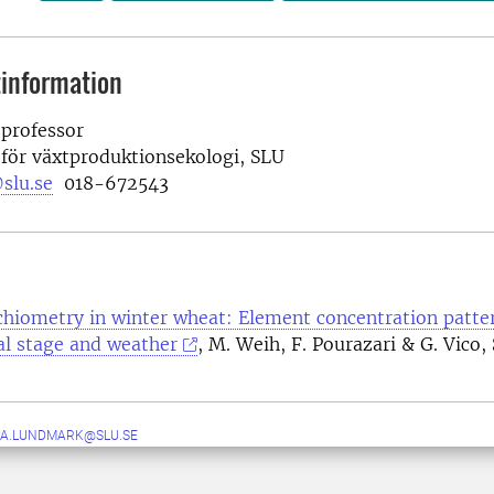
information
 professor
 för växtproduktionsekologi, SLU
slu.se
018-672543
chiometry in winter wheat: Element concentration patter
l stage and weather
, M. Weih, F. Pourazari & G. Vico, 
A.LUNDMARK@SLU.SE