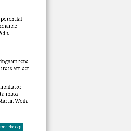
 potential
kommande
eih.
äringsämnena
trots att det
 indikator
tta mäta
Martin Weih.
tionsekologi