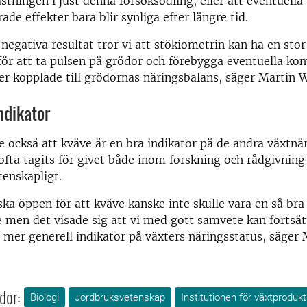
stningen i just denna försöksodling, eller att eventuella
ade effekter bara blir synliga efter längre tid.
 negativa resultat tror vi att stökiometrin kan ha en stor
för att ta pulsen på grödor och förebygga eventuella 
er kopplade till grödornas näringsbalans, säger Martin W
ndikator
e också att kväve är en bra indikator på de andra växtn
fta tagits för givet både inom forskning och rådgivning 
tenskapligt.
ska öppen för att kväve kanske inte skulle vara en så bra
 men det visade sig att vi med gott samvete kan fortsä
mer generell indikator på växters näringsstatus, säger 
dor:
Biologi
Jordbruksvetenskap
Institutionen för växtproduk