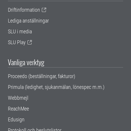
Driftinformation
Lediga anställningar
SLU i media
SLU Play
Vanliga verktyg
Proceedo (beställningar, fakturor)
Primula (ledighet, sjukanmälan, lönespec m.m.)
Webbmejl
ReachMee
Edusign
Protokoll och beslutslistor