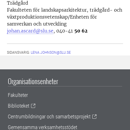
Trädgård
Fakulteten för landskapsarkitektur, trädgård- och
växtproduktionsvetenskap/Enheten för
samverkan och utveckling
johan.ascard@slu.se
, 040-41
50 62
SIDANSVARIG:
LENA.JOHNSON@SLU.SE
Organisationsenheter
Fakulteter
Biblioteket
Centrumbildningar och samarbetsprojekt
Gemensamma verksamhetsstödet