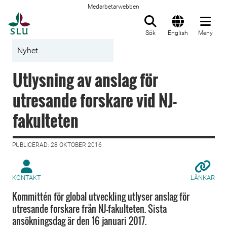
Medarbetarwebben
Till startsida
Sök
English
Meny
Nyhet
Utlysning av anslag för
utresande forskare vid NJ-
fakulteten
PUBLICERAD: 28 OKTOBER 2016
KONTAKT
LÄNKAR
Kommittén för global utveckling utlyser anslag för
utresande forskare från NJ-fakulteten. Sista
ansökningsdag är den 16 januari 2017.