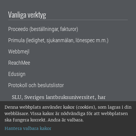
Vanliga verktyg
Proceedo (beställningar, fakturor)
Primula (ledighet, sjukanmälan, lönespec m.m.)
Webbmejl
ReachMee
Edusign
Protokoll och beslutslistor
SLU, Sveriges lantbruksuniversitet, har
verksamhet över hela Sverige. Huvudorter är
Denna webbplats använder kakor (cookies), som lagras i din
Alnarp, Uppsala och Umeå.
SLU är
webbläsare. Vissa kakor är nödvändiga för att webbplatsen
miljöcertifierat enligt ISO 14001. •
Telefon:
ska fungera korrekt. Andra är valbara.
018-67 10 00 • Org nr: 202100-2817 •
Om
Hantera valbara kakor
medarbetarwebben
•
SLU:s fakturaadress
•