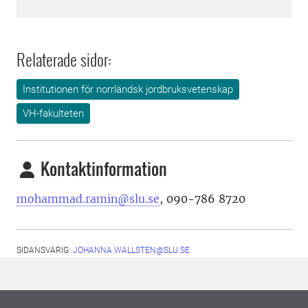
Relaterade sidor:
Institutionen för norrländsk jordbruksvetenskap
VH-fakulteten
Kontaktinformation
mohammad.ramin@slu.se
, 090-786 8720
SIDANSVARIG:
JOHANNA.WALLSTEN@SLU.SE