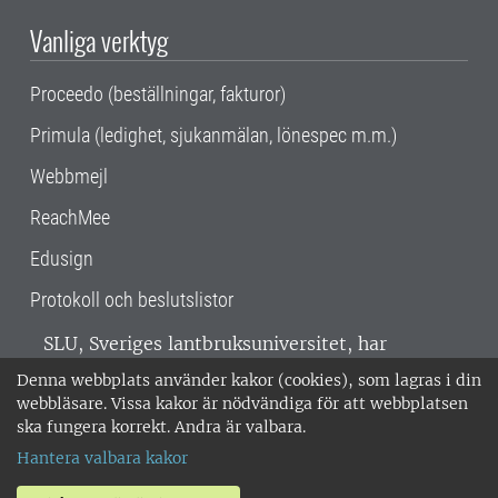
Vanliga verktyg
Proceedo (beställningar, fakturor)
Primula (ledighet, sjukanmälan, lönespec m.m.)
Webbmejl
ReachMee
Edusign
Protokoll och beslutslistor
SLU, Sveriges lantbruksuniversitet, har
verksamhet över hela Sverige. Huvudorter är
Denna webbplats använder kakor (cookies), som lagras i din
Alnarp, Uppsala och Umeå.
SLU är
webbläsare. Vissa kakor är nödvändiga för att webbplatsen
miljöcertifierat enligt ISO 14001. •
Telefon:
ska fungera korrekt. Andra är valbara.
018-67 10 00 • Org nr: 202100-2817 •
Om
Hantera valbara kakor
medarbetarwebben
•
SLU:s fakturaadress
•