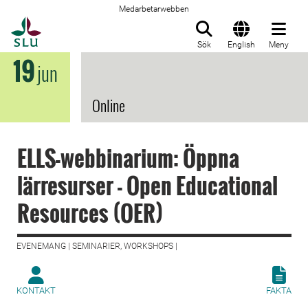
Medarbetarwebben
Till startsida
Sök
English
Meny
19
jun
Online
ELLS-webbinarium: Öppna
lärresurser - Open Educational
Resources (OER)
EVENEMANG | SEMINARIER, WORKSHOPS |
KONTAKT
FAKTA