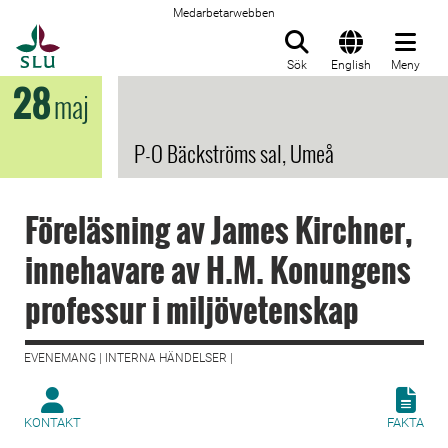
Medarbetarwebben
Till startsida
Sök
English
Meny
28
maj
P-O Bäckströms sal, Umeå
Föreläsning av James Kirchner,
innehavare av H.M. Konungens
professur i miljövetenskap
EVENEMANG | INTERNA HÄNDELSER |
KONTAKT
FAKTA