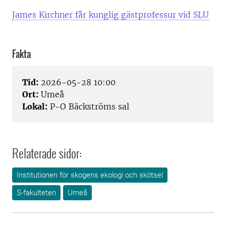
James Kirchner får kunglig gästprofessur vid SLU
Fakta
Tid:
2026-05-28 10:00
Ort:
Umeå
Lokal:
P-O Bäckströms sal
Relaterade sidor:
Institutionen för skogens ekologi och skötsel
S-fakulteten
Umeå