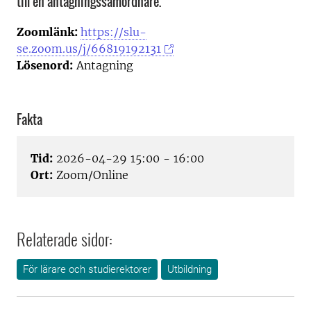
till en antagningssamordnare.
Zoomlänk:
https://slu-
se.zoom.us/j/66819192131
Lösenord:
Antagning
Fakta
Tid:
2026-04-29 15:00 - 16:00
Ort:
Zoom/Online
Relaterade sidor:
För lärare och studierektorer
Utbildning