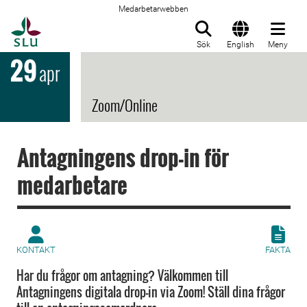
Medarbetarwebben
Till startsida
Sök
English
Meny
29
apr
Zoom/Online
Antagningens drop-in för
medarbetare
KONTAKT
FAKTA
Har du frågor om antagning? Välkommen till
Antagningens digitala drop-in via Zoom! Ställ dina frågor