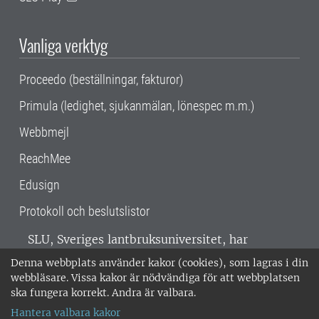
Vanliga verktyg
Proceedo (beställningar, fakturor)
Primula (ledighet, sjukanmälan, lönespec m.m.)
Webbmejl
ReachMee
Edusign
Protokoll och beslutslistor
SLU, Sveriges lantbruksuniversitet, har
verksamhet över hela Sverige. Huvudorter är
Denna webbplats använder kakor (cookies), som lagras i din
Alnarp, Uppsala och Umeå.
SLU är
webbläsare. Vissa kakor är nödvändiga för att webbplatsen
miljöcertifierat enligt ISO 14001. •
Telefon:
ska fungera korrekt. Andra är valbara.
018-67 10 00 • Org nr: 202100-2817 •
Om
Hantera valbara kakor