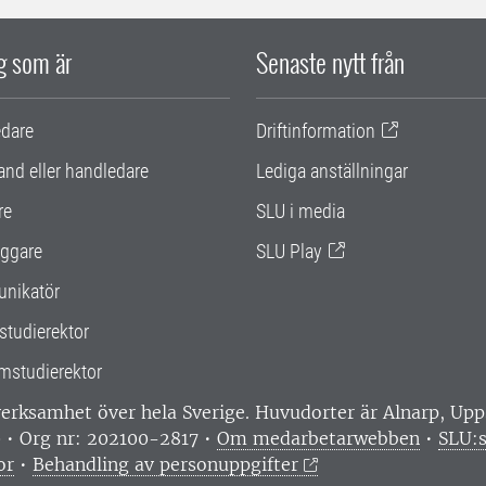
ig som är
Senaste nytt från
edare
Driftinformation
and eller handledare
Lediga anställningar
re
SLU i media
ggare
SLU Play
nikatör
studierektor
mstudierektor
 verksamhet över hela Sverige. Huvudorter är Alnarp, U
0 • Org nr: 202100-2817 •
Om medarbetarwebben
•
SLU:s
or
•
Behandling av personuppgifter