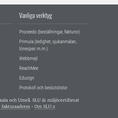
Vanliga verktyg
Proceedo (beställningar, fakturor)
Primula (ledighet, sjukanmälan,
lönespec m.m.)
Webbmejl
ReachMee
Edusign
Protokoll och beslutslistor
ppsala och Umeå.
SLU är miljöcertifierat
 fakturaadress
•
Om SLU:s