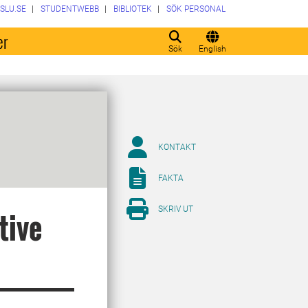
SLU.SE
STUDENTWEBB
BIBLIOTEK
SÖK PERSONAL
er
Sök
English
KONTAKT
FAKTA
SKRIV UT
tive