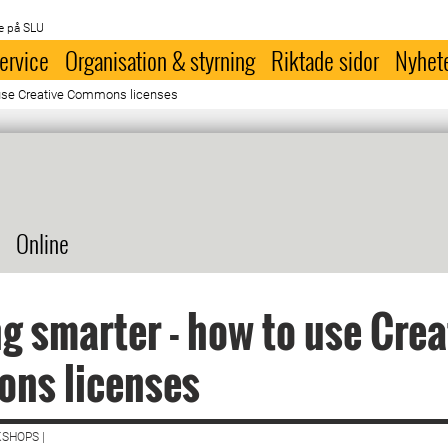
e på SLU
ervice
Organisation & styrning
Riktade sidor
Nyhet
 use Creative Commons licenses
Online
g smarter - how to use Crea
ns licenses
SHOPS |