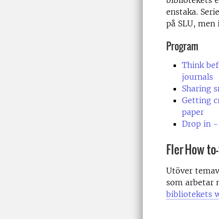
bibliotekets e
enstaka. Seri
på SLU, men i
Program
Think bef
journals
Sharing 
Getting c
paper
Drop in -
Fler How t
Utöver temave
som arbetar 
bibliotekets 