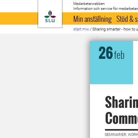
Medarbetarwebben
Information och service för medarbetar
Till startsida
Min anställning
Stöd & s
start mw
/
Sharing smarter - how to
26
feb
Sharin
Commo
SEMINARIER, WORK