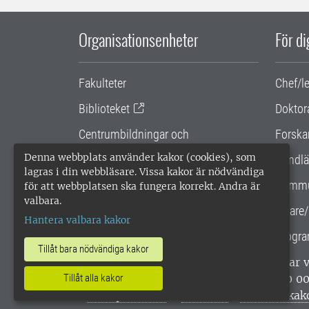
Organisationsenheter
För d
Fakulteter
Chef/l
Biblioteket
Doktor
Centrumbildningar och
Forska
samarbetsprojekt
Denna webbplats använder kakor (cookies), som
Handlä
lagras i din webbläsare. Vissa kakor är nödvändiga
Gemensamma verksamhetsstödet
Kommu
för att webbplatsen ska fungera korrekt. Andra är
valbara.
SLU Holding
Lärare/
Hantera valbara kakor
Progra
Tillåt bara nödvändiga kakor
SLU, Sveriges lantbruksuniversitet, har
Tillåt alla kakor
enligt ISO 14001. •
Telefon: 018-67 10 0
webbplatser
•
Vid KRIS
•
Hantera kak