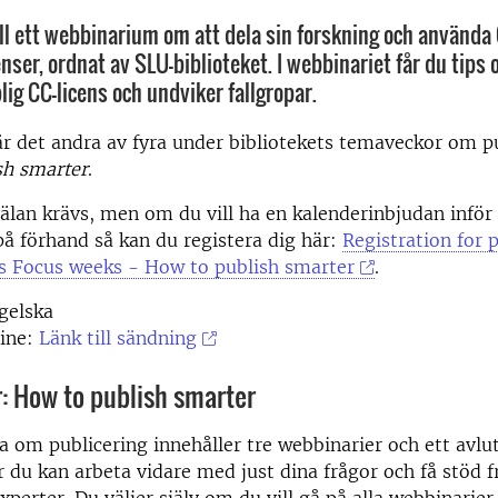
l ett webbinarium om att dela sin forskning och använda 
ser, ordnat av SLU-biblioteket. I webbinariet får du tips
lig CC-licens och undviker fallgropar.
r det andra av fyra under bibliotekets temaveckor om p
sh smarter
.
lan krävs, men om du vill ha en kalenderinbjudan inför ti
 på förhand så kan du registera dig här:
Registration for p
es Focus weeks - How to publish smarter
.
gelska
line:
Länk till sändning
: How to publish smarter
om publicering innehåller tre webbinarier och ett avlu
är du kan arbeta vidare med just dina frågor och få stöd f