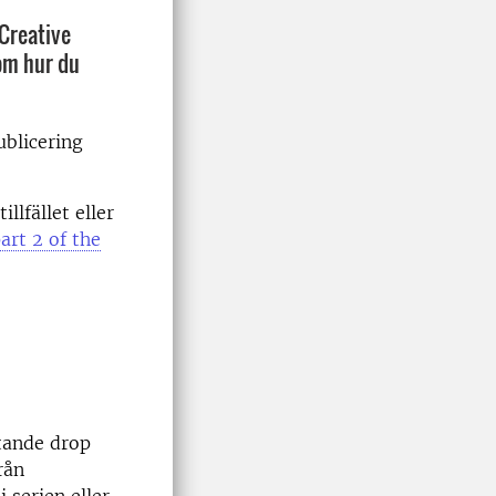
Creative
 om hur du
ublicering
llfället eller
art 2 of the
tande drop
rån