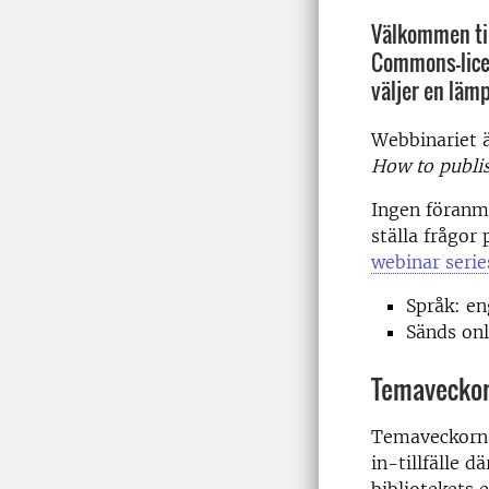
Välkommen til
Commons-licen
väljer en lämp
Webbinariet ä
How to publi
Ingen föranmä
ställa frågor
webinar seri
Språk: en
Sänds on
Temaveckor
Temaveckorna 
in-tillfälle d