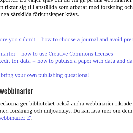
xperter. Du väljer själv om du vill gå på alla webbinarier 
en riktar sig till anställda som arbetar med forskning oc
nga särskilda förkunskaper krävs.
ore you submit - how to choose a journal and avoid pre
smarter - how to use Creative Commons licenses
redit for data – how to publish a paper with data and da
 bring your own publishing questions!
o-webbinarier
ckorna ger biblioteket också andra webbinarier riktade t
med forskning och miljöanalys. Du kan läsa mer om dem
webbinarier
.