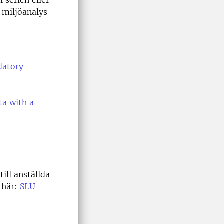
i serien eller
h miljöanalys
datory
ta with a
ill anställda
 här:
SLU-