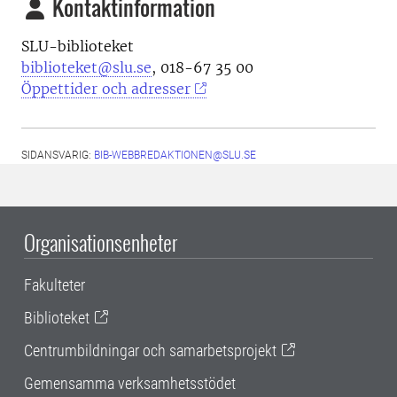
Kontaktinformation
SLU-biblioteket
biblioteket@slu.se
, 018-67 35 00
Öppettider och adresser
SIDANSVARIG:
BIB-WEBBREDAKTIONEN@SLU.SE
Organisationsenheter
Fakulteter
Biblioteket
Centrumbildningar och samarbetsprojekt
Gemensamma verksamhetsstödet