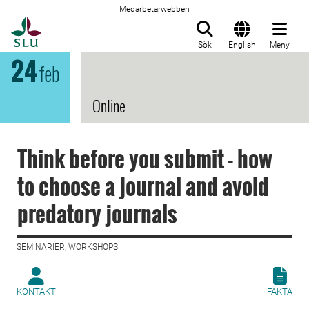
Medarbetarwebben
Till startsida
Sök
English
Meny
24
feb
Online
Think before you submit - how
to choose a journal and avoid
predatory journals
SEMINARIER, WORKSHOPS |
KONTAKT
FAKTA