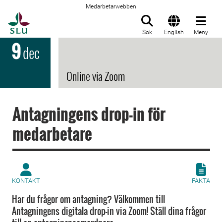
Medarbetarwebben
Till startsida
Sök
English
Meny
9
dec
Online via Zoom
Antagningens drop-in för
medarbetare
KONTAKT
FAKTA
Har du frågor om antagning? Välkommen till
Antagningens digitala drop-in via Zoom! Ställ dina frågor