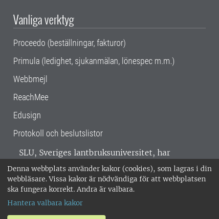
Vanliga verktyg
Proceedo (beställningar, fakturor)
Primula (ledighet, sjukanmälan, lönespec m.m.)
Webbmejl
ReachMee
Edusign
Protokoll och beslutslistor
SLU, Sveriges lantbruksuniversitet, har
verksamhet över hela Sverige. Huvudorter är
Denna webbplats använder kakor (cookies), som lagras i din
Alnarp, Uppsala och Umeå.
SLU är
webbläsare. Vissa kakor är nödvändiga för att webbplatsen
miljöcertifierat enligt ISO 14001. •
Telefon:
ska fungera korrekt. Andra är valbara.
018-67 10 00 • Org nr: 202100-2817 •
Om
Hantera valbara kakor
medarbetarwebben
•
SLU:s fakturaadress
•