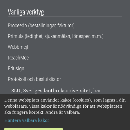
Vanliga verktyg
Proceedo (beställningar, fakturor)
Primula (ledighet, sjukanmälan, lönespec m.m.)
Webbmejl
ReachMee
Edusign
Protokoll och beslutslistor
SLU, Sveriges lantbruksuniversitet, har
verksamhet över hela Sverige. Huvudorter är
Denna webbplats använder kakor (cookies), som lagras i din
Alnarp, Uppsala och Umeå.
SLU är
webbläsare. Vissa kakor är nödvändiga för att webbplatsen
miljöcertifierat enligt ISO 14001. •
Telefon:
ska fungera korrekt. Andra är valbara.
018-67 10 00 • Org nr: 202100-2817 •
Om
Hantera valbara kakor
medarbetarwebben
•
SLU:s fakturaadress
•