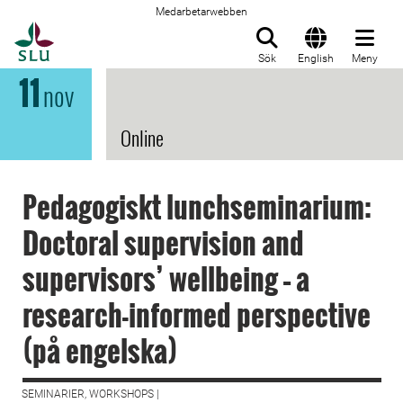
Medarbetarwebben
Till startsida
Sök
English
Meny
11
nov
Online
Pedagogiskt lunchseminarium:
Doctoral supervision and
supervisors’ wellbeing – a
research-informed perspective
(på engelska)
SEMINARIER, WORKSHOPS |