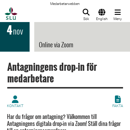
Medarbetarwebben
Till startsida
Sök
English
Meny
4
nov
Online via Zoom
Antagningens drop-in för
medarbetare
KONTAKT
FAKTA
Har du frågor om antagning? Välkommen till
Antagningens digitala drop-in via Zoom! Ställ dina frågor