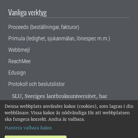
Vanliga verktyg
Proceedo (beställningar, fakturor)
Primula (ledighet, sjukanmälan, lönespec m.m.)
Webbmejl
ReachMee
Edusign
Protokoll och beslutslistor
SLU, Sveriges lantbruksuniversitet, har
verksamhet över hela Sverige. Huvudorter är
Denna webbplats använder kakor (cookies), som lagras i din
Alnarp, Uppsala och Umeå.
SLU är
webbläsare. Vissa kakor är nödvändiga för att webbplatsen
miljöcertifierat enligt ISO 14001. •
Telefon:
ska fungera korrekt. Andra är valbara.
018-67 10 00 • Org nr: 202100-2817 •
Om
Hantera valbara kakor
medarbetarwebben
•
SLU:s fakturaadress
•