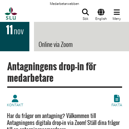
Medarbetarwebben
Till startsida
Sök
English
Meny
11
nov
Online via Zoom
Antagningens drop-in för
medarbetare
KONTAKT
FAKTA
Har du frågor om antagning? Välkommen till
Antagningens digitala drop-in via Zoom! Ställ dina frågor