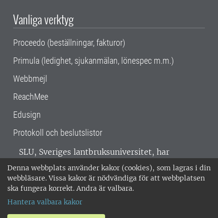
Vanliga verktyg
Proceedo (beställningar, fakturor)
Primula (ledighet, sjukanmälan, lönespec m.m.)
Webbmejl
ReachMee
Edusign
Protokoll och beslutslistor
SLU, Sveriges lantbruksuniversitet, har
verksamhet över hela Sverige. Huvudorter är
Denna webbplats använder kakor (cookies), som lagras i din
Alnarp, Uppsala och Umeå.
SLU är
webbläsare. Vissa kakor är nödvändiga för att webbplatsen
miljöcertifierat enligt ISO 14001. •
Telefon:
ska fungera korrekt. Andra är valbara.
018-67 10 00 • Org nr: 202100-2817 •
Om
Hantera valbara kakor
medarbetarwebben
•
SLU:s fakturaadress
•