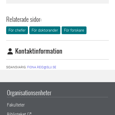
Relaterade sidor:
För chefer
För doktorander
För forskare
Kontaktinformation
SIDANSVARIG:
FIONA.REID@SLU.SE
Organisationsenheter
Fakulteter
Biblioteket