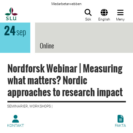
Medarbetarwebben
Till startsida
Sök
English
Meny
24
sep
Online
Nordforsk Webinar | Measuring
what matters? Nordic
approaches to research impact
SEMINARIER, WORKSHOPS |
KONTAKT
FAKTA