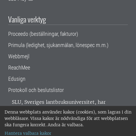
Vanliga verktyg
Proceedo (beställningar, fakturor)
Primula (ledighet, sjukanmälan, lönespec m.m.)
Webbmejl
ReachMee
Edusign
Protokoll och beslutslistor
SLU, Sveriges lantbruksuniversitet, har
verksamhet över hela Sverige. Huvudorter är
Denna webbplats använder kakor (cookies), som lagras i din
Alnarp, Uppsala och Umeå.
SLU är
webbläsare. Vissa kakor är nödvändiga för att webbplatsen
miljöcertifierat enligt ISO 14001. •
Telefon:
ska fungera korrekt. Andra är valbara.
018-67 10 00 • Org nr: 202100-2817 •
Om
Hantera valbara kakor