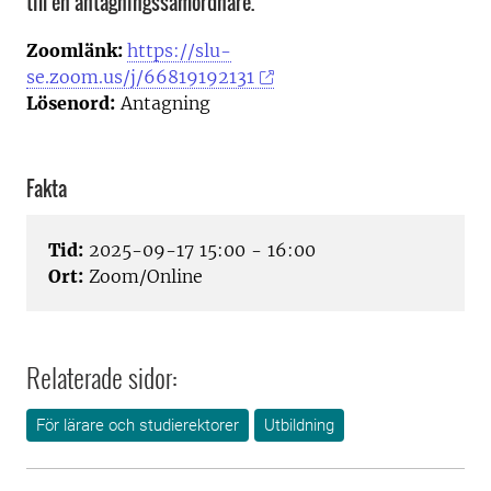
till en antagningssamordnare.
Zoomlänk:
https://slu-
se.zoom.us/j/66819192131
Lösenord:
Antagning
Fakta
Tid:
2025-09-17 15:00 - 16:00
Ort:
Zoom/Online
Relaterade sidor:
För lärare och studierektorer
Utbildning