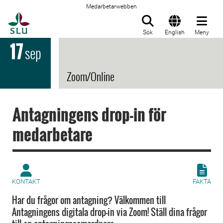
Medarbetarwebben
Till startsida
Sök
English
Meny
17
sep
Zoom/Online
Antagningens drop-in för
medarbetare
KONTAKT
FAKTA
Har du frågor om antagning? Välkommen till
Antagningens digitala drop-in via Zoom! Ställ dina frågor