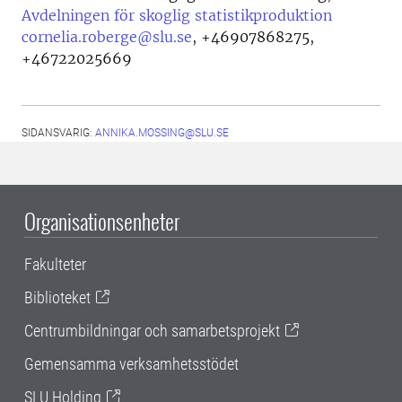
Avdelningen för skoglig statistikproduktion
cornelia.roberge@slu.se
,
+46907868275,
+46722025669
SIDANSVARIG:
ANNIKA.MOSSING@SLU.SE
Organisationsenheter
Fakulteter
Biblioteket
Centrumbildningar och samarbetsprojekt
Gemensamma verksamhetsstödet
SLU Holding