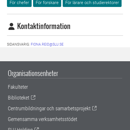
För chefer
För forskare
För lärare och studierektorer
Kontaktinformation
SIDANSVARIG:
FIONA.REID@SLU.SE
Organisationsenheter
Fakulteter
Biblioteket
Centrumbildningar och samarbetsprojekt
Gemensamma verksamhetsstödet
SLU Holding