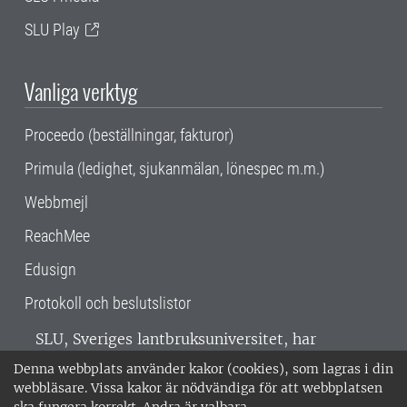
SLU Play
Vanliga verktyg
Proceedo (beställningar, fakturor)
Primula (ledighet, sjukanmälan, lönespec m.m.)
Webbmejl
ReachMee
Edusign
Protokoll och beslutslistor
SLU, Sveriges lantbruksuniversitet, har
verksamhet över hela Sverige. Huvudorter är
Denna webbplats använder kakor (cookies), som lagras i din
Alnarp, Uppsala och Umeå.
SLU är
webbläsare. Vissa kakor är nödvändiga för att webbplatsen
miljöcertifierat enligt ISO 14001. •
Telefon: