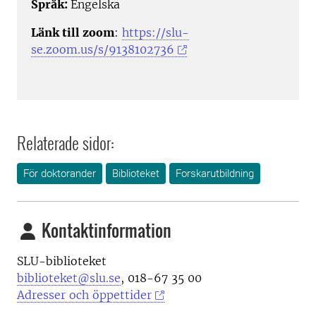
Språk:
Engelska
Länk till zoom
:
https://slu-
se.zoom.us/s/9138102736
Relaterade sidor:
För doktorander
Biblioteket
Forskarutbildning
Kontaktinformation
SLU-biblioteket
biblioteket@slu.se
, 018-67 35 00
Adresser och öppettider