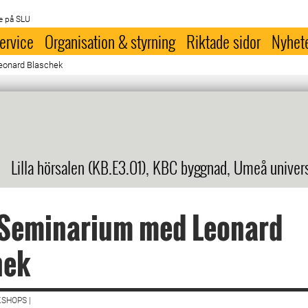
e på SLU
ervice
Organisation & styrning
Riktade sidor
Nyhet
onard Blaschek
Lilla hörsalen (KB.E3.01), KBC byggnad, Umeå univer
Seminarium med Leonard
hek
SHOPS |