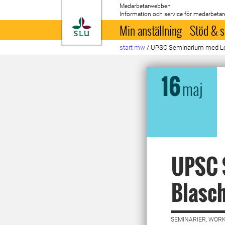
Medarbetarwebben
Information och service för medarbetar
Till startsida
Min anställning
Stöd & s
start mw
/
UPSC Seminarium med Le
16
maj
UPSC 
Blasc
SEMINARIER, WORK