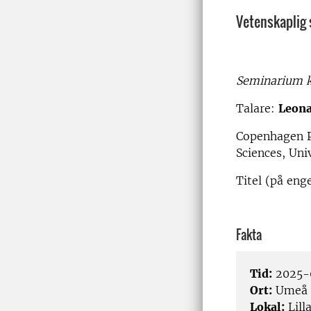
Vetenskaplig
Seminarium k
Talare:
Leona
Copenhagen P
Sciences, Un
Titel (på eng
Fakta
Tid:
2025-
Ort:
Umeå
Lokal:
Lill