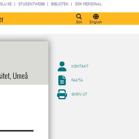
SLU.SE
STUDENTWEBB
BIBLIOTEK
SÖK PERSONAL
er
Sök
English
KONTAKT
sitet, Umeå
FAKTA
SKRIV UT