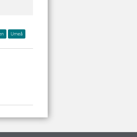
en
Umeå