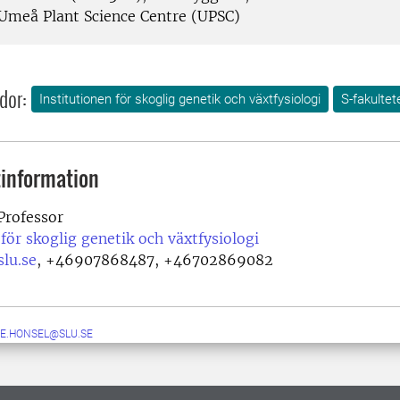
Umeå Plant Science Centre (UPSC)
dor:
Institutionen för skoglig genetik och växtfysiologi
S-fakultet
information
rofessor
 för skoglig genetik och växtfysiologi
lu.se
,
+46907868487, +46702869082
E.HONSEL@SLU.SE