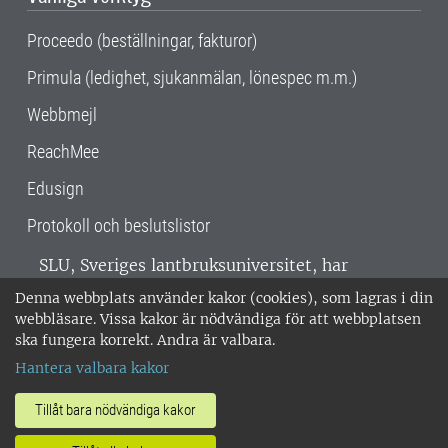
Proceedo (beställningar, fakturor)
Primula (ledighet, sjukanmälan, lönespec m.m.)
Webbmejl
ReachMee
Edusign
Protokoll och beslutslistor
SLU, Sveriges lantbruksuniversitet, har
verksamhet över hela Sverige. Huvudorter är
Denna webbplats använder kakor (cookies), som lagras i din
Alnarp, Uppsala och Umeå.
SLU är
webbläsare. Vissa kakor är nödvändiga för att webbplatsen
miljöcertifierat enligt ISO 14001. •
Telefon:
ska fungera korrekt. Andra är valbara.
018-67 10 00 • Org nr: 202100-2817 •
Om
Hantera valbara kakor
medarbetarwebben
•
SLU:s fakturaadress
•
Om SLU:s webbplatser
•
Vid KRIS
Tillåt bara nödvändiga kakor
•
Hantera kakor
•
Behandling av