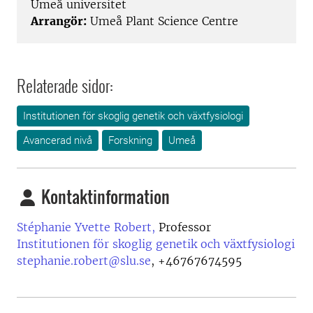
Umeå universitet
Arrangör:
Umeå Plant Science Centre
Relaterade sidor:
Institutionen för skoglig genetik och växtfysiologi
Avancerad nivå
Forskning
Umeå
Kontaktinformation
Stéphanie Yvette Robert,
Professor
Institutionen för skoglig genetik och växtfysiologi
stephanie.robert@slu.se
,
+46767674595