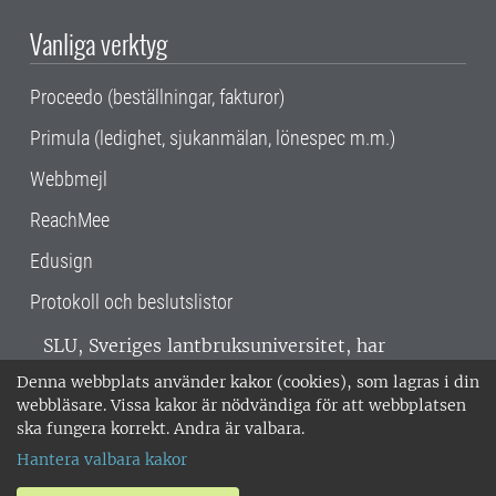
Vanliga verktyg
Proceedo (beställningar, fakturor)
Primula (ledighet, sjukanmälan, lönespec m.m.)
Webbmejl
ReachMee
Edusign
Protokoll och beslutslistor
SLU, Sveriges lantbruksuniversitet, har
verksamhet över hela Sverige. Huvudorter är
Denna webbplats använder kakor (cookies), som lagras i din
Alnarp, Uppsala och Umeå.
SLU är
webbläsare. Vissa kakor är nödvändiga för att webbplatsen
miljöcertifierat enligt ISO 14001. •
Telefon:
ska fungera korrekt. Andra är valbara.
018-67 10 00 • Org nr: 202100-2817 •
Om
Hantera valbara kakor
medarbetarwebben
•
SLU:s fakturaadress
•