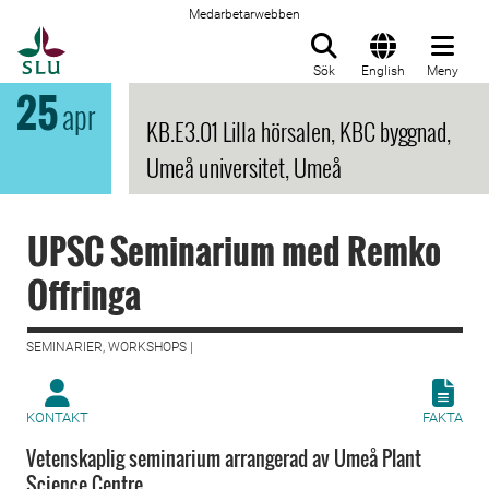
Medarbetarwebben
Till startsida
Sök
English
Meny
25
apr
KB.E3.01 Lilla hörsalen, KBC byggnad,
Umeå universitet, Umeå
UPSC Seminarium med Remko
Offringa
SEMINARIER, WORKSHOPS |
KONTAKT
FAKTA
Vetenskaplig seminarium arrangerad av Umeå Plant
Science Centre