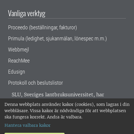
Vanliga verktyg
Proceedo (beställningar, fakturor)
Primula (ledighet, sjukanmälan, lönespec m.m.)
Webbmejl
ReachMee
Edusign
Protokoll och beslutslistor
SLU, Sveriges lantbruksuniversitet, har
verksamhet över hela Sverige. Huvudorter är
Denna webbplats använder kakor (cookies), som lagras i din
Alnarp, Uppsala och Umeå.
SLU är
webbläsare. Vissa kakor är nödvändiga för att webbplatsen
miljöcertifierat enligt ISO 14001. •
Telefon:
ska fungera korrekt. Andra är valbara.
018-67 10 00 • Org nr: 202100-2817 •
Om
Hantera valbara kakor
medarbetarwebben
•
SLU:s fakturaadress
•