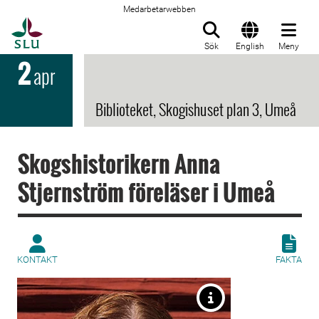
Medarbetarwebben
Till startsida
Sök
English
Meny
2
apr
Biblioteket, Skogishuset plan 3, Umeå
Skogshistorikern Anna
Stjernström föreläser i Umeå
KONTAKT
FAKTA