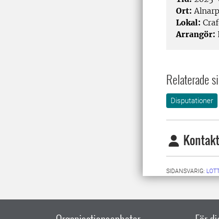
Ort:
Alnar
Lokal:
Craf
Arrangör:
Relaterade si
Disputationer
Kontakt
SIDANSVARIG:
LOT