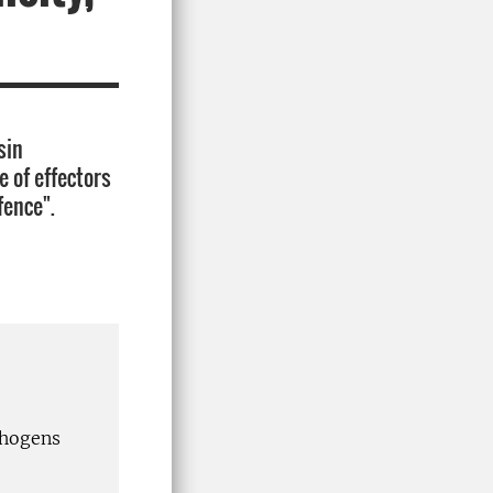
sin
e of effectors
fence".
thogens