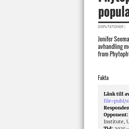
popula
DISPUTATIONER |
Jenifer Seemat
avhandling me
from Phytopht
Fakta
Länk till 
file=publ
Responden
Opponent
Institute, 
Tid:
2025-