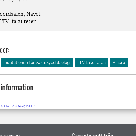
p
oordsalen, Navet
LTV-fakulteten
dor:
Institutionen för växtskyddsbiologi
LTV-fakulteten
Alnarp
information
TA.MALMBORG@SLU.SE