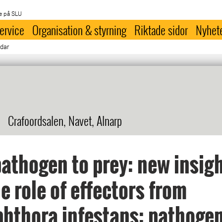
e på SLU
ervice
Organisation & styrning
Riktade sidor
Nyhet
ndar
Crafoordsalen, Navet, Alnarp
athogen to prey: new insig
he role of effectors from
hthora infestans: pathogen