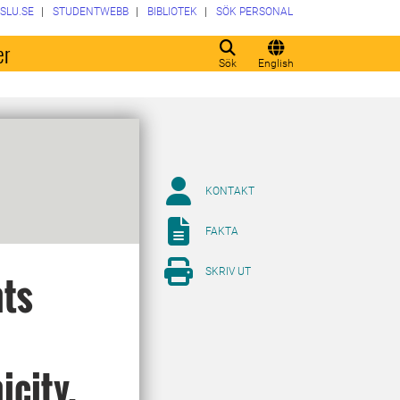
SLU.SE
STUDENTWEBB
BIBLIOTEK
SÖK PERSONAL
er
Sök
English
KONTAKT
FAKTA
SKRIV UT
hts
icity,