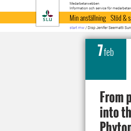
Medarbetarwebben
Information och service för medarbetar
Till startsida
Min anställning
Stöd & s
start mw
/
Disp Jenifer Seematti Su
7
feb
From p
into t
Phytop