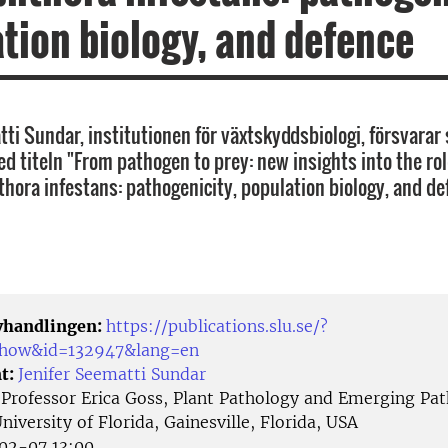
tion biology, and defence
ti Sundar, institutionen för växtskyddsbiologi, försvarar 
d titeln "From pathogen to prey: new insights into the rol
hora infestans: pathogenicity, population biology, and de
avhandlingen:
https://publications.slu.se/?
/show&id=132947&lang=en
t:
Jenifer Seematti Sundar
:
Professor Erica Goss, Plant Pathology and Emerging Pa
University of Florida, Gainesville, Florida, USA
02-07 13:00