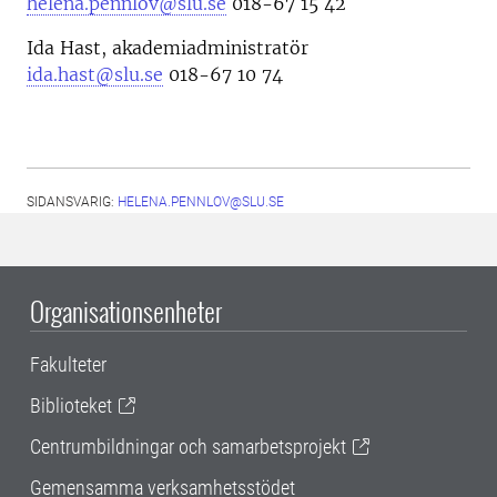
helena.pennlov@slu.se
018-67 15 42
Ida Hast, akademiadministratör
ida.hast@slu.se
018-67 10 74
SIDANSVARIG:
HELENA.PENNLOV@SLU.SE
Organisationsenheter
Fakulteter
Biblioteket
Centrumbildningar och samarbetsprojekt
Gemensamma verksamhetsstödet