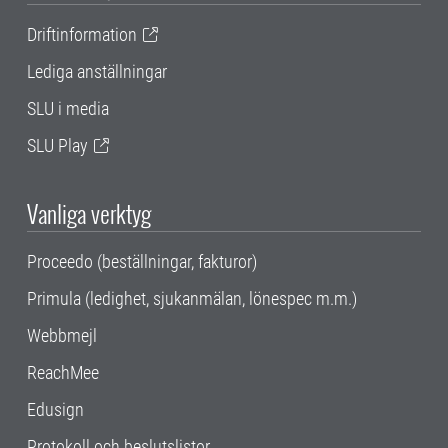
Driftinformation
Lediga anställningar
SLU i media
SLU Play
Vanliga verktyg
Proceedo (beställningar, fakturor)
Primula (ledighet, sjukanmälan, lönespec m.m.)
Webbmejl
ReachMee
Edusign
Protokoll och beslutslistor