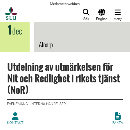
Medarbetarwebben
Till startsida
Sök
English
Meny
1
dec
Alnarp
Utdelning av utmärkelsen för
Nit och Redlighet i rikets tjänst
(NoR)
EVENEMANG | INTERNA HÄNDELSER |
KONTAKT
FAKTA