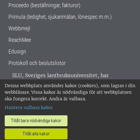
Proceedo (beställningar, fakturor)
Primula (ledighet, sjukanmälan, lönespec m.m.)
Webbmejl
ReachMee
Edusign
Protokoll och beslutslistor
SLU, Sveriges lantbruksuniversitet, har
verksamhet över hela Sverige. Huvudorter är
Denna webbplats använder kakor (cookies), som lagras i din
Alnarp, Uppsala och Umeå.
SLU är
webbläsare. Vissa kakor är nödvändiga för att webbplatsen
miljöcertifierat enligt ISO 14001. •
Telefon:
ska fungera korrekt. Andra är valbara.
018-67 10 00 • Org nr: 202100-2817 •
Om
Hantera valbara kakor
medarbetarwebben
•
SLU:s fakturaadress
•
Om SLU:s webbplatser
•
Vid KRIS
Tillåt bara nödvändiga kakor
•
Hantera kakor
•
Behandling av
Tillåt alla kakor
personuppgifter