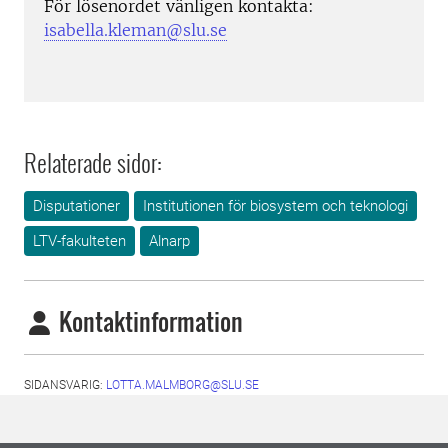
För lösenordet vänligen kontakta:
isabella.kleman@slu.se
Relaterade sidor:
Disputationer
Institutionen för biosystem och teknologi
LTV-fakulteten
Alnarp
Kontaktinformation
SIDANSVARIG:
LOTTA.MALMBORG@SLU.SE