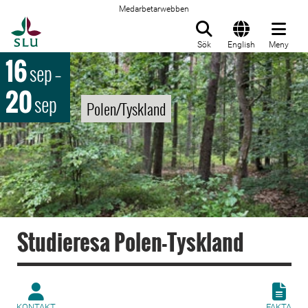
Medarbetarwebben
Till startsida
Sök
English
Meny
16
sep
–
20
sep
Polen/Tyskland
Studieresa Polen-Tyskland
KONTAKT
FAKTA