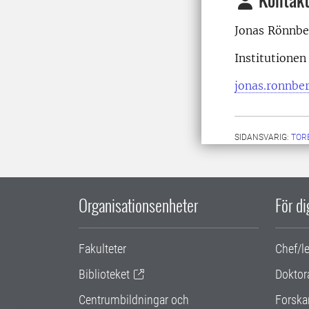
Kontakt
Jonas Rönnbe
Institutione
jonas.ronnbe
SIDANSVARIG:
TOR
Organisationsenheter
För d
Fakulteter
Chef/l
Biblioteket
Doktor
Centrumbildningar och
Forska