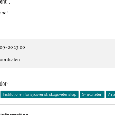
ent”.
mna!
09-20 13:00
p
oordsalen
dor:
Institutionen för sydsvensk skogsvetenskap
S-fakulteten
Aln