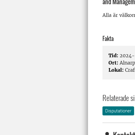
and Managem
Alla är välko
Fakta
Tid:
2024-
Ort:
Alnar
Lokal:
Craf
Relaterade si
Disputationer