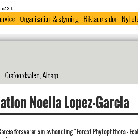
e på SLU
ervice
Organisation & styrning
Riktade sidor
Nyhet
Crafoordsalen, Alnarp
ation Noelia Lopez-Garcia
Garcia försvarar sin avhandling “Forest Phytophthora – Ecol