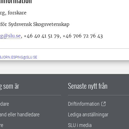
information
rg, forskare
n för Sydsvensk Skogsvetenskap
rg@slu.se
, +46 40 41 51 79, +46 706 72 76 43
BJORN.ESPING@SLU.SE
ig som är
Senaste nytt från
edare
Driftinformation
and eller handledare
Lediga anställningar
re
SLU i media