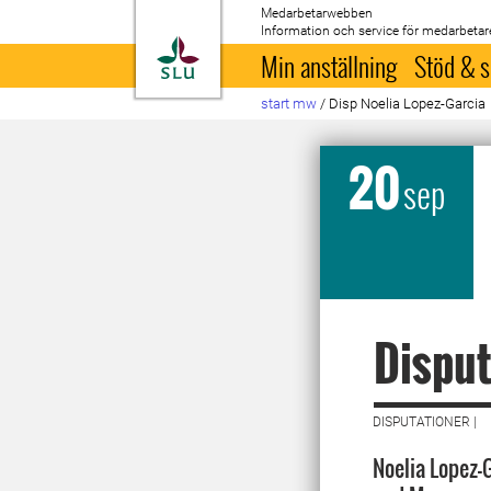
Medarbetarwebben
Information och service för medarbetar
Till startsida
Min anställning
Stöd & s
start mw
/
Disp Noelia Lopez-Garcia
20
sep
Disput
DISPUTATIONER |
Noelia Lopez-