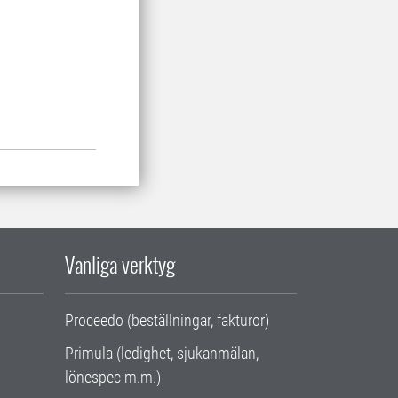
Vanliga verktyg
Proceedo (beställningar, fakturor)
Primula (ledighet, sjukanmälan,
lönespec m.m.)