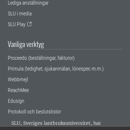
Lediga anställningar
SLU i media
SLU Play
Vanliga verktyg
Proceedo (beställningar, fakturor)
Primula (ledighet, sjukanmälan, lönespec m.m.)
Webbmejl
ReachMee
Edusign
Protokoll och beslutslistor
SLU, Sveriges lantbruksuniversitet, har
verksamhet över hela Sverige. Huvudorter är