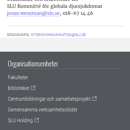
SLU Kommitté för globala djursjukdomar
jonas.wensman@slu.se
, 018-67 14 46
SIDANSVARIG:
INTERNKOMMUNIKATION@SLU.SE
Organisationsenheter
Fakulteter
Biblioteket
Centrumbildningar och samarbetsprojekt
Gemensamma verksamhetsstödet
SLU Holding