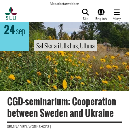
Medarbetarwebben
Till startsida
Sök
English
Meny
24
sep
Sal Skara i Ulls hus, Ultuna
CGD-seminarium: Cooperation
between Sweden and Ukraine
SEMINARIER, WORKSHOPS |