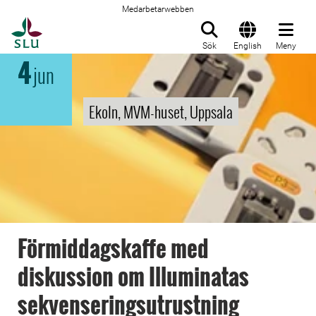
Medarbetarwebben
Till startsida
Sök
English
Meny
4
jun
Ekoln, MVM-huset, Uppsala
Förmiddagskaffe med
diskussion om Illuminatas
sekvenseringsutrustning