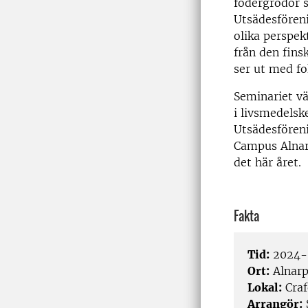
fodergrödor 
Utsädesföreni
olika perspek
från den fins
ser ut med fo
Seminariet vä
i livsmedelsk
Utsädesfören
Campus Alnar
det här året.
Fakta
Tid:
2024-0
Ort:
Alnar
Lokal:
Craf
Arrangör: