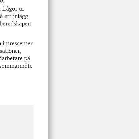
es
 frågor ur
å ett inlägg
isberedskapen
 intressenter
sationer,
darbetare på
la sommarmöte