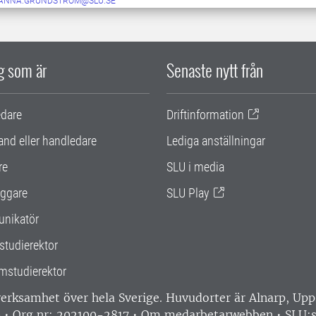
ANNA.GRUNDSTROM@SLU.SE
ig som är
Senaste nytt från
edare
Driftinformation
and eller handledare
Lediga anställningar
re
SLU i media
ggare
SLU Play
nikatör
studierektor
mstudierektor
 verksamhet över hela Sverige. Huvudorter är Alnarp, U
0 • Org nr: 202100-2817 •
Om medarbetarwebben
•
SLU:s