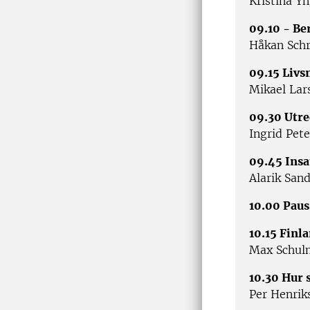
Kristina Y
09.10 - Be
Håkan Schr
09.15 Livs
Mikael Lar
09.30 Utr
Ingrid Pet
09.45 Insa
Alarik San
10.00 Paus
10.15 Finl
Max Schul
10.30 Hur 
Per Hen