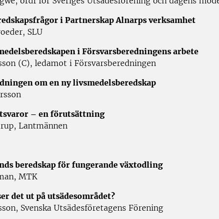
ngwe, ordf för Sveriges Utsädesförening och dagens mod
redskapsfrågor i Partnerskap Alnarps verksamhet
oeder, SLU
medelsberedskapen i Försvarsberedningens arbete
sson (C), ledamot i Försvarsberedningen
edningen om en ny livsmedelsberedskap
ersson
tsvaror – en förutsättning
drup, Lantmännen
ands beredskap för fungerande växtodling
man, MTK
ser det ut på utsädesområdet?
riksson, Svenska Utsädesföretagens Fö