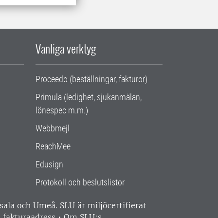
Vanliga verktyg
Proceedo (beställningar, fakturor)
Primula (ledighet, sjukanmälan,
lönespec m.m.)
Webbmejl
ReachMee
Edusign
Protokoll och beslutslistor
ppsala och Umeå.
SLU är miljöcertifierat
 fakturaadress
•
Om SLU:s