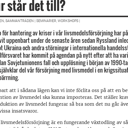
 står det till?
EN, SAMMANTRÄDEN | SEMINARIER, WORKSHOPS |
för hantering av kriser i vår livsmedelsförsörjning har på
ivit uppenbart under de senaste åren sedan Ryssland inled
ot Ukraina och andra störningar i internationella handel
alförsvaret har kommit på agendan på nytt efter att ha vari
an Sovjetunionens fall och upplösning i början av 1990-tal
jälvklar del vår försörjning med livsmedel i en krigssituat
pärrning.
art att i sådana lägen kan vi inte förlita oss på att en b
tion av livsmedel ska kunna importeras. Det ställer krav
duktion av livsmedel fungerar så bra som det nu går äv
vissa insatsvaror.
 livsmedelsförsörjning är en fungerande växtodling av s