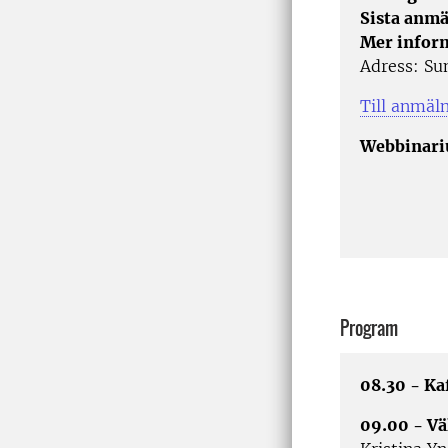
Sista anmä
Mer infor
Adress: Su
Till anmäl
Webbinari
Program
08.30 - Ka
09.00 - V