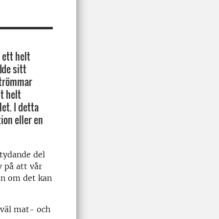
 ett helt
de sitt
sströmmar
t helt
et. I detta
ion eller en
etydande del
 på att vår
en om det kan
åväl mat- och