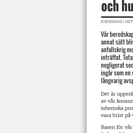
och hur
EVENEMANG | MÖT
Vår beredskap 
annat sätt bl
anfallskrig m
inträffat. Tot
negligerat sed
ingår som en s
långvarig avs
Det är uppenb
av vår konsum
inhemska pro
vara brist på 
Basen för vår