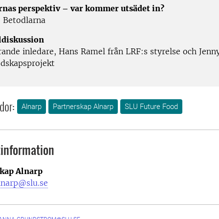
rnas perspektiv – var kommer utsädet in?
, Betodlarna
ldiskussion
ande inledare, Hans Ramel från LRF:s styrelse och Jenn
redskapsprojekt
dor:
Alnarp
Partnerskap Alnarp
SLU Future Food
information
kap Alnarp
lnarp@slu.se