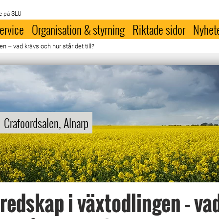
e på SLU
ervice
Organisation & styrning
Riktade sidor
Nyhet
n – vad krävs och hur står det till?
Crafoordsalen, Alnarp
redskap i växtodlingen – va