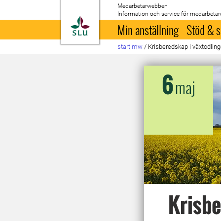
Medarbetarwebben
Information och service för medarbetar
Till startsida
Min anställning
Stöd & s
start mw
/
Krisberedskap i växtodlinge
6
maj
Krisbe