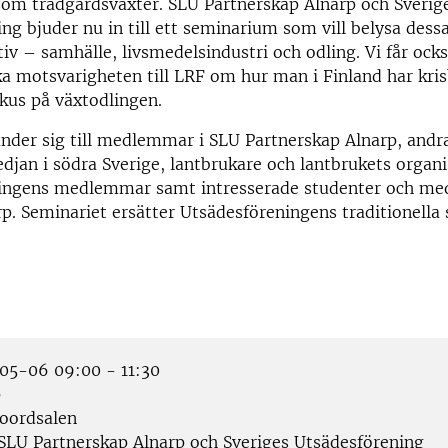
som trädgårdsväxter. SLU Partnerskap Alnarp och Sverig
ng bjuder nu in till ett seminarium som vill belysa dessa
tiv – samhälle, livsmedelsindustri och odling. Vi får ocks
ka motsvarigheten till LRF om hur man i Finland har kr
kus på växtodlingen.
nder sig till medlemmar i SLU Partnerskap Alnarp, andra
edjan i södra Sverige, lantbrukare och lantbrukets organi
ingens medlemmar samt intresserade studenter och me
p. Seminariet ersätter Utsädesföreningens traditionel
5-06 09:00 - 11:30
p
oordsalen
SLU Partnerskap Alnarp och Sveriges Utsädesförening