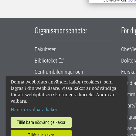
SIDANSVARIG:
JOH
Organisationsenheter
För d
Fakulteter
Chef/l
Biblioteket
Doktor
Centrumbildningar och
Forska
samarbetsprojekt
Denna webbplats använder kakor (cookies), som
Handlä
lagras i din webbläsare. Vissa kakor är nödvändiga
Gemensamma verksamhetsstödet
Kommu
för att webbplatsen ska fungera korrekt. Andra är
valbara.
SLU Holding
Lärare/
Hantera valbara kakor
Progra
Tillåt bara nödvändiga kakor
SLU, Sveriges lantbruksuniversitet, har
Tillåt alla kakor
enligt ISO 14001. •
Telefon: 018-67 10 0