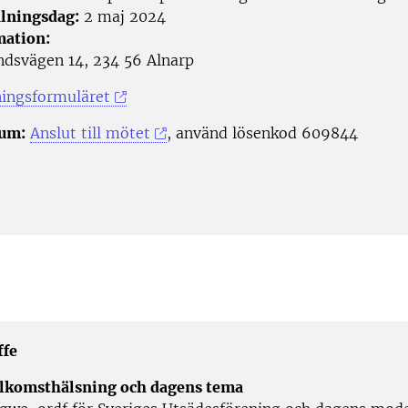
lningsdag:
2 maj 2024
mation:
ndsvägen 14, 234 56 Alnarp
ningsformuläret
um:
Anslut till mötet
, använd lösenkod 609844
ffe
älkomsthälsning och dagens tema