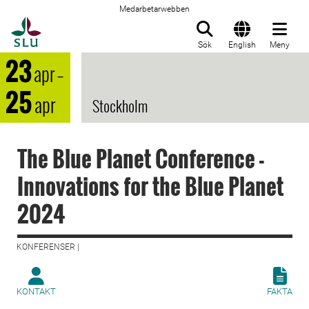
Medarbetarwebben
Till startsida
Sök
English
Meny
23
apr
–
25
apr
Stockholm
The Blue Planet Conference -
Innovations for the Blue Planet
2024
KONFERENSER |
KONTAKT
FAKTA