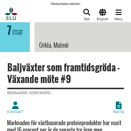
Medarbetarwebben
Till startsida
Sök
English
Meny
7
mar
Orkla, Malmö
Baljväxter som framtidsgröda -
Växande möte #9
SEMINARIER, WORKSHOPS |
KONTAKT
FAKTA
Marknaden för växtbaserade proteinprodukter har vuxit
med 16 procent per år de senaste tre åren men