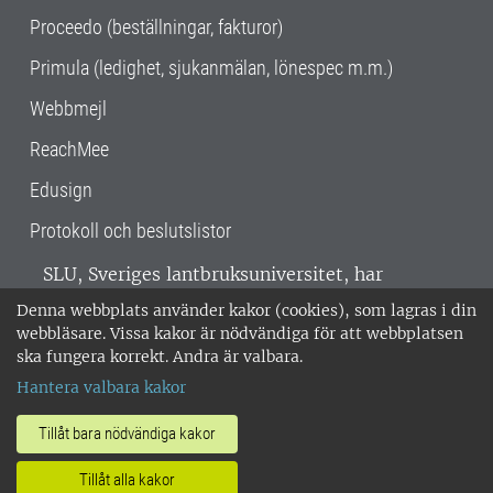
Proceedo (beställningar, fakturor)
Primula (ledighet, sjukanmälan, lönespec m.m.)
Webbmejl
ReachMee
Edusign
Protokoll och beslutslistor
SLU, Sveriges lantbruksuniversitet, har
verksamhet över hela Sverige. Huvudorter är
Denna webbplats använder kakor (cookies), som lagras i din
Alnarp, Uppsala och Umeå.
SLU är
webbläsare. Vissa kakor är nödvändiga för att webbplatsen
miljöcertifierat enligt ISO 14001. •
Telefon:
ska fungera korrekt. Andra är valbara.
018-67 10 00 • Org nr: 202100-2817 •
Om
Hantera valbara kakor
medarbetarwebben
•
SLU:s fakturaadress
•
Om SLU:s webbplatser
•
Vid KRIS
Tillåt bara nödvändiga kakor
•
Hantera kakor
•
Behandling av
Tillåt alla kakor
personuppgifter