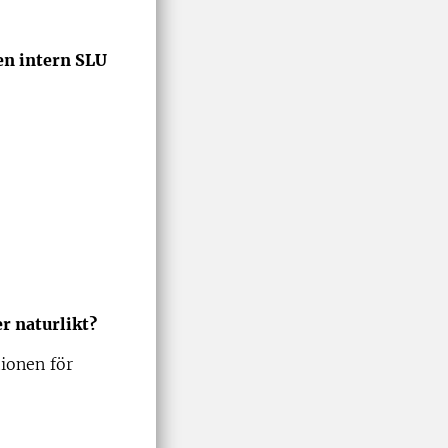
en intern SLU
er naturlikt?
tionen för