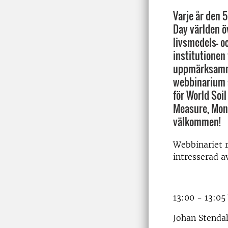
Varje år den 
Day världen öv
livsmedels- o
institutionen
uppmärksamm
webbinarium s
för World Soil
Measure, Mon
välkommen!
Webbinariet ri
intresserad a
13:00 - 13:05
Johan Stendah