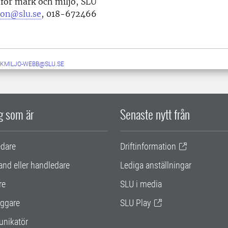
 för mark och miljö, SLU
son@slu.se
, 018-672466
KMILJO-WEBB@SLU.SE
ig som är
Senaste nytt från
edare
Driftinformation
and eller handledare
Lediga anställningar
re
SLU i media
ggare
SLU Play
nikatör