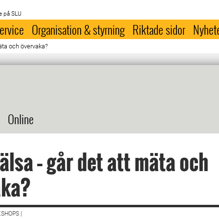
e på SLU
ervice
Organisation & styrning
Riktade sidor
Nyhet
äta och övervaka?
Online
lsa – går det att mäta och
aka?
SHOPS |