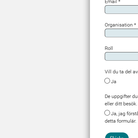
Email
*
Organisation
*
Roll
Vill du ta del a
Ja
De uppgifter du
Meta
eller ditt besö
Ja, jag förstår att mina uppgifter lagras och behandlas i samband med att jag skickar in
detta formulär.