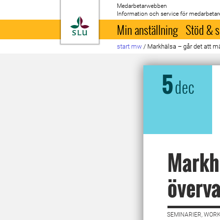
Medarbetarwebben
Information och service för medarbetar
Till startsida
Min anställning
Stöd & s
start mw
/
Markhälsa – går det att m
5
dec
Markhä
överv
SEMINARIER, WORK