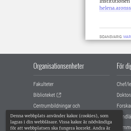
Institutionen
helena.arons
SIDANSVARIG:
MAR
Organisationsenheter
För d
Fakulteter
Chef/l
Biblioteket
Doktor
Centrumbildningar och
Forska
samarbetsprojekt
Denna webbplats använder kakor (cookies), som
Handlä
lagras i din webbläsare. Vissa kakor är nödvändiga
Gemensamma verksamhetsstödet
Kommu
för att webbplatsen ska fungera korrekt. Andra är