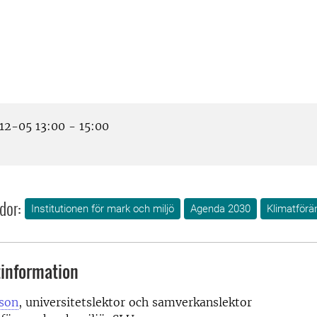
2-05 13:00 - 15:00
dor:
Institutionen för mark och miljö
Agenda 2030
Klimatförä
information
son
, universitetslektor och samverkanslektor