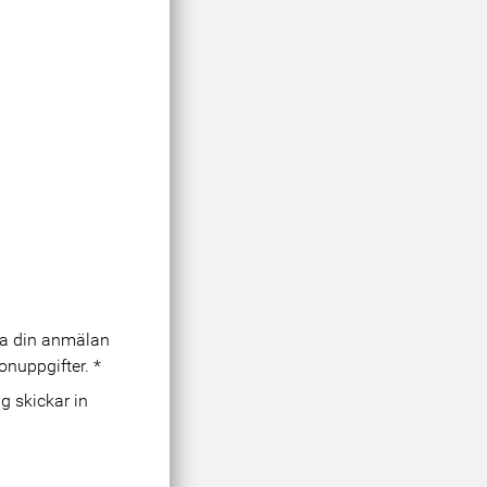
era din anmälan
onuppgifter.
*