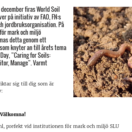
5 december firas World Soil
er på initiativ av FAO, FN:s
ch jordbruksorganisation. På
 för mark och miljö
as detta genom ett
om knyter an till årets tema
 Day, ”Caring for Soils:
itor, Manage”. Varmt
ktar sig till dig som är
v:
Välkomna!
l, prefekt vid institutionen för mark och miljö SLU