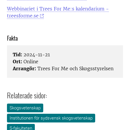
Webbinariet i Trees For Me:s kalendarium -
treesforme.se
Fakta
Tid:
2024-11-21
Ort:
Online
Arrangör:
Trees For Me och Skogsstyrelsen
Relaterade sidor:
Skogsvetenskap
Institutionen för sydsvensk skogsvetenskap
S-fakulteten