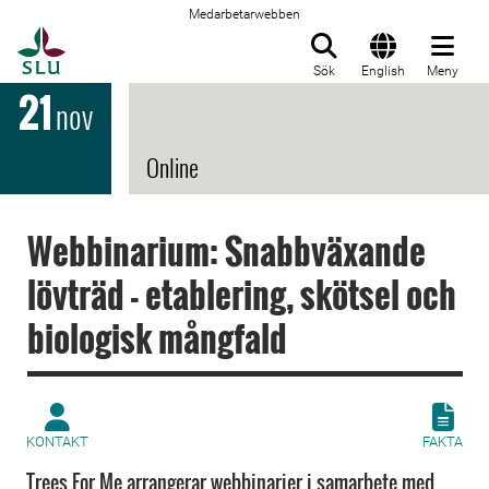
Medarbetarwebben
Till startsida
Sök
English
Meny
21
nov
Online
Webbinarium: Snabbväxande
lövträd - etablering, skötsel och
biologisk mångfald
KONTAKT
FAKTA
Trees For Me arrangerar webbinarier i samarbete med