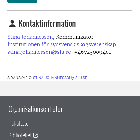
Kontaktinformation
Stina Johannesson,
Kommunikatör
Institutionen för sydsvensk skogsvetenskap
stina.johannesson@slu.se
,
+46725009401
SIDANSVARIG:
STINA.JOHANNESSON@SLU.SE
Organisationsenheter
Fakulteter
Biblioteket