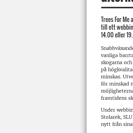
Trees For Me
till ett webb
14.00 eller 19
Snabbväxande 
vanliga barrt
skogarna och 
på högkvalita
minskas. Utv
för minskad m
möjligheterna
framtidens sk
Under webbin
Stolarek, SLU
nytt från sin