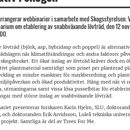
 arrangerar webbinarier i samarbete med Skogsstyrelsen
inarium om etablering av snabbväxande lövträd, den 12 nov
.00.
lövträd (björk, asp, hybridasp och poppel) är alternativ 
rädslagen när klimatförändringar och andra faktorer påv
skogsbruket. Ett ökat inslag av lövträd kräver dock en ö
tivt plantmaterial samtidigt som priset per planterad p
eckling av mindre maskiner för markberedning och plant
iljöpåverkan och ökad produktivitet. Häng med när vi r
, utmaningarna samt vissa lösa pusselbitar för etableri
ogar med större inslag av snabbväxande lövträd.
ariet presenterar forskaren Karin Hjelm, SLU, doktoran
, och doktoranden Erik Arvidsson, Luleå tekniska univers
a projekt. Samtliga är del av Trees For Me.