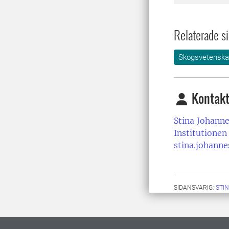
Relaterade si
Skogsvetensk
Kontakt
Stina Johann
Institutionen
stina.johann
SIDANSVARIG:
STI