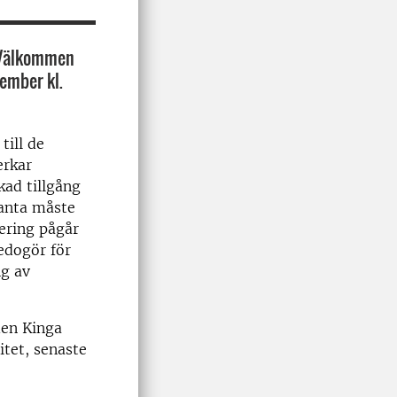
. Välkommen
ember kl.
till de
erkar
kad tillgång
lanta måste
ering pågår
edogör för
ng av
den Kinga
itet, senaste