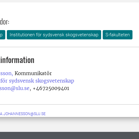
dor:
ap
Institutionen för sydsvensk skogsvetenskap
S-fakulteten
information
esson,
Kommunikatör
 för sydsvensk skogsvetenskap
esson@slu.se
,
+46725009401
NA.JOHANNESSON@SLU.SE