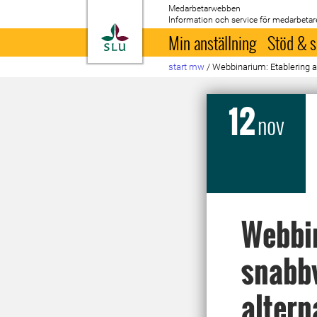
Medarbetarwebben
Information och service för medarbetar
Till startsida
Min anställning
Stöd & s
start mw
/
Webbinarium: Etablering av
12
nov
Webbin
snabbv
altern