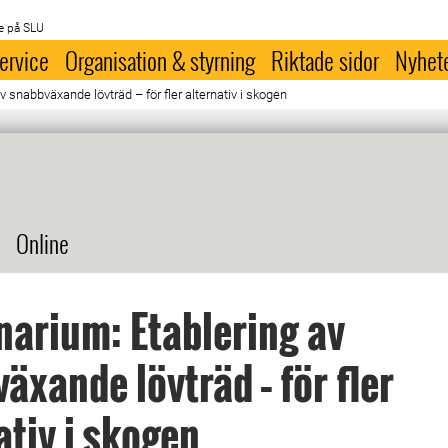
e på SLU
ervice
Organisation & styrning
Riktade sidor
Nyhet
 snabbväxande lövträd – för fler alternativ i skogen
Online
arium: Etablering av
äxande lövträd – för fler
ativ i skogen