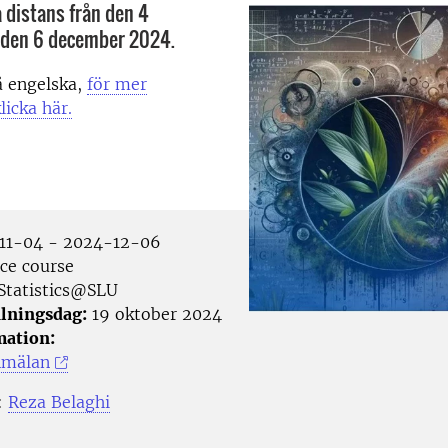
 distans från den 4
l den 6 december 2024.
å engelska,
för mer
licka här.
11-04 - 2024-12-06
ce course
Statistics@SLU
lningsdag:
19 oktober 2024
mation:
nmälan
:
Reza Belaghi