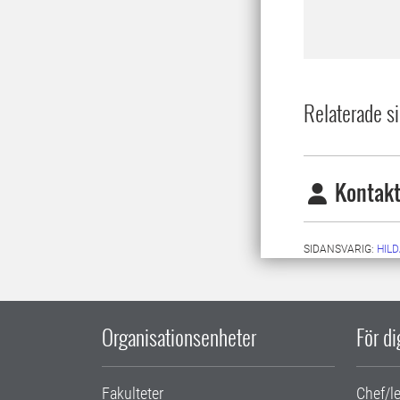
Relaterade si
Kontakt
SIDANSVARIG:
HIL
Organisationsenheter
För d
Fakulteter
Chef/l