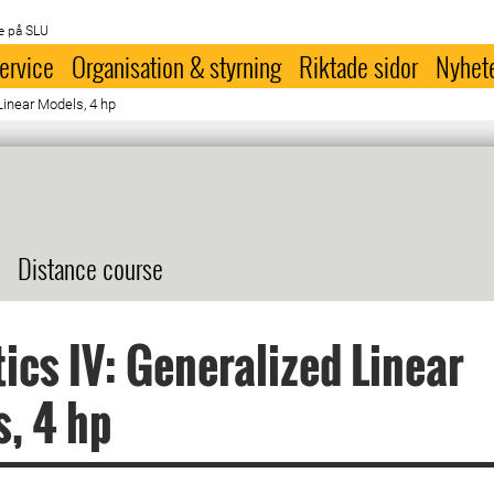
e på SLU
ervice
Organisation & styrning
Riktade sidor
Nyhet
 Linear Models, 4 hp
Distance course
tics IV: Generalized Linear
, 4 hp