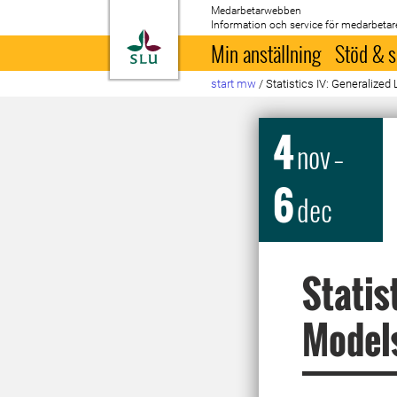
Medarbetarwebben
Information och service för medarbetar
Till startsida
Min anställning
Stöd & s
start mw
/
Statistics IV: Generalized
4
nov
–
6
dec
Statis
Models