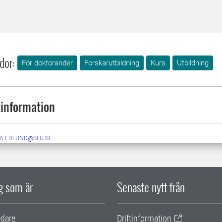
dor:
För doktorander
Forskarutbildning
Kurs
Utbildning
information
DA.EDLUND@SLU.SE
ig som är
Senaste nytt från
edare
Driftinformation