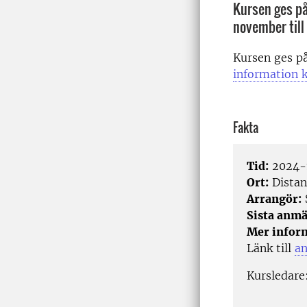
Kursen ges på
november til
Kursen ges p
information k
Fakta
Tid:
2024-
Ort:
Distan
Arrangör:
Sista anmä
Mer infor
Länk till
a
Kursledare