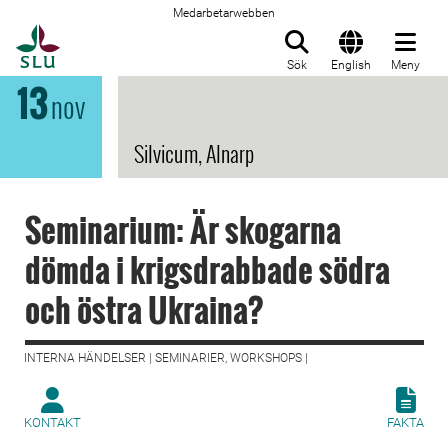
Medarbetarwebben
Till startsida
Sök
English
Meny
13
nov
Silvicum, Alnarp
Seminarium: Är skogarna
dömda i krigsdrabbade södra
och östra Ukraina?
INTERNA HÄNDELSER | SEMINARIER, WORKSHOPS |
KONTAKT
FAKTA