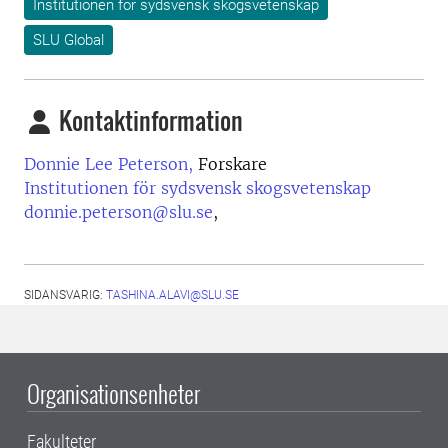
Institutionen för sydsvensk skogsvetenskap
SLU Global
Kontaktinformation
Donnie Lee Peterson,
Forskare
Institutionen för sydsvensk skogsvetenskap
donnie.peterson@slu.se
,
SIDANSVARIG:
TASHINA.ALAVI@SLU.SE
Organisationsenheter
Fakulteter