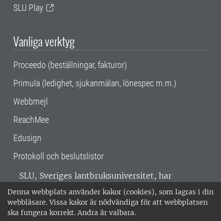
SLU Play
Vanliga verktyg
Proceedo (beställningar, fakturor)
Primula (ledighet, sjukanmälan, lönespec m.m.)
Webbmejl
ReachMee
Edusign
Protokoll och beslutslistor
SLU, Sveriges lantbruksuniversitet, har
verksamhet över hela Sverige. Huvudorter är
Denna webbplats använder kakor (cookies), som lagras i din
Alnarp, Uppsala och Umeå.
SLU är
webbläsare. Vissa kakor är nödvändiga för att webbplatsen
miljöcertifierat enligt ISO 14001. •
Telefon:
ska fungera korrekt. Andra är valbara.