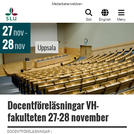
Medarbetarwebben
Till startsida
Sök
English
Meny
27
nov
–
28
nov
Uppsala
Docentföreläsningar VH-
fakulteten 27-28 november
DOCENTFÖRELÄSNINGAR |