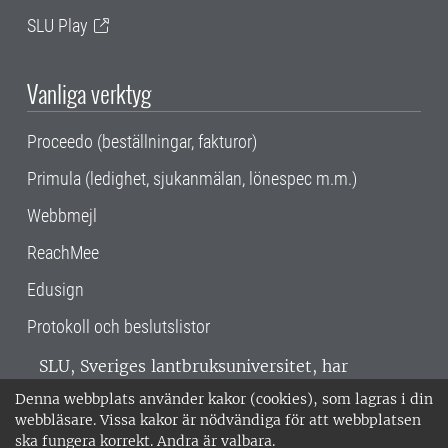
SLU Play
Vanliga verktyg
Proceedo (beställningar, fakturor)
Primula (ledighet, sjukanmälan, lönespec m.m.)
Webbmejl
ReachMee
Edusign
Protokoll och beslutslistor
SLU, Sveriges lantbruksuniversitet, har
verksamhet över hela Sverige. Huvudorter är
Denna webbplats använder kakor (cookies), som lagras i din
Alnarp, Uppsala och Umeå.
SLU är
webbläsare. Vissa kakor är nödvändiga för att webbplatsen
miljöcertifierat enligt ISO 14001. •
Telefon:
ska fungera korrekt. Andra är valbara.