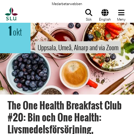
Medarbetarwebben
Till startsida
Sök
English
Meny
1
okt
Uppsala, Umeå, Alnarp and via Zoom
The One Health Breakfast Club
#20: Bin och One Health:
Livsmedelsförsörjning,