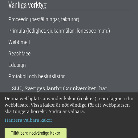
Vanliga verktyg
Proceedo (beställningar, fakturor)
Primula (ledighet, sjukanmälan, lönespec m.m.)
Webbmejl
ReachMee
Edusign
Protokoll och beslutslistor
SLU, Sveriges lantbruksuniversitet, har
verksamhet över hela Sverige. Huvudorter är
Denna webbplats använder kakor (cookies), som lagras i din
Alnarp, Uppsala och Umeå.
SLU är
webbläsare. Vissa kakor är nödvändiga för att webbplatsen
miljöcertifierat enligt ISO 14001. •
Telefon:
ska fungera korrekt. Andra är valbara.
018-67 10 00 • Org nr: 202100-2817 •
Om
Hantera valbara kakor
medarbetarwebben
•
SLU:s fakturaadress
•
Om SLU:s webbplatser
•
Vid KRIS
Tillåt bara nödvändiga kakor