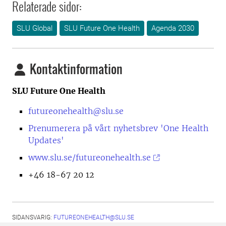
Relaterade sidor:
SLU Global
SLU Future One Health
Agenda 2030
Kontaktinformation
SLU Future One Health
futureonehealth@slu.se
Prenumerera på vårt nyhetsbrev 'One Health
Updates'
www.slu.se/futureonehealth.se
+46 18-67 20 12
SIDANSVARIG:
FUTUREONEHEALTH@SLU.SE