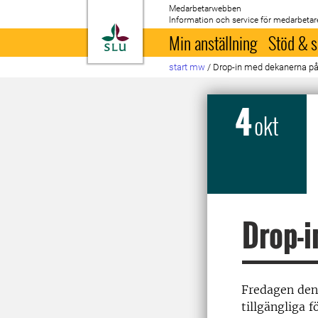
Medarbetarwebben
Information och service för medarbetar
Till startsida
Min anställning
Stöd & s
start mw
/
Drop-in med dekanerna p
4
okt
Drop-i
Fredagen den
tillgängliga 