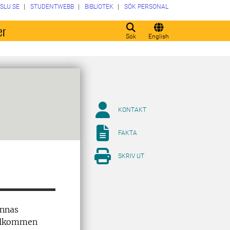
SLU.SE
STUDENTWEBB
BIBLIOTEK
SÖK PERSONAL
er
Sök
English
KONTAKT
FAKTA
SKRIV UT
innas
välkommen