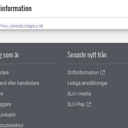
information
STINA.JUNGNELIUS@SLU.SE
ig som är
Senaste nytt från
edare
Driftinformation
and eller handledare
Lediga anställningar
re
SLU i media
ggare
SLU Play
nikatör
studierektor