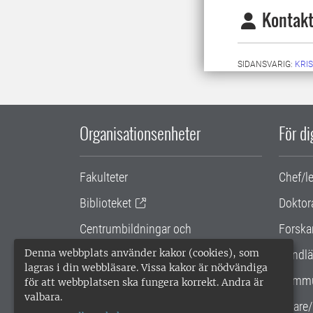
Kontakt
SIDANSVARIG:
KRI
Organisationsenheter
För d
Fakulteter
Chef/l
Biblioteket
Doktor
Centrumbildningar och
Forska
samarbetsprojekt
Denna webbplats använder kakor (cookies), som
Handlä
lagras i din webbläsare. Vissa kakor är nödvändiga
Gemensamma verksamhetsstödet
Kommu
för att webbplatsen ska fungera korrekt. Andra är
valbara.
SLU Holding
Lärare/