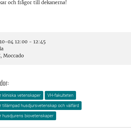
ar och frågor till dekanerna!
0-04 12:00 - 12:45
la
, Moccado
dor:
ör kliniska vetenskaper
VH-fakulteten
ör tillämpad husdjursvetenskap och välfärd
ör husdjurens biovetenskaper