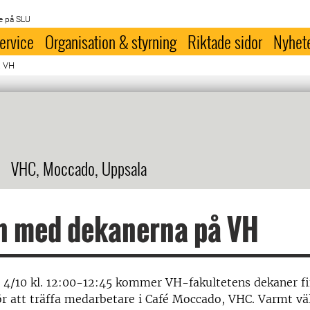
e på SLU
ervice
Organisation & styrning
Riktade sidor
Nyhet
å VH
VHC, Moccado, Uppsala
n med dekanerna på VH
 4/10 kl. 12:00-12:45 kommer VH-fakultetens dekaner f
för att träffa medarbetare i Café Moccado, VHC. Varmt 