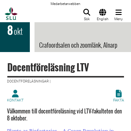
Medarbetarwebben
Till startsida
Sök
English
Meny
8
okt
Crafoordsalen och zoomlänk, Alnarp
Docentföreläsning LTV
DOCENTFÖRELÄSNINGAR |
KONTAKT
FAKTA
Välkommen till docentföreläsning vid LTV-fakulteten den
8 oktober.