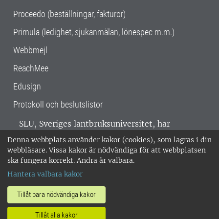
Proceedo (beställningar, fakturor)
Primula (ledighet, sjukanmälan, lönespec m.m.)
Webbmejl
ReachMee
Edusign
Protokoll och beslutslistor
SLU, Sveriges lantbruksuniversitet, har
verksamhet över hela Sverige. Huvudorter är
Denna webbplats använder kakor (cookies), som lagras i din
Alnarp, Uppsala och Umeå.
SLU är
webbläsare. Vissa kakor är nödvändiga för att webbplatsen
miljöcertifierat enligt ISO 14001. •
Telefon:
ska fungera korrekt. Andra är valbara.
018-67 10 00 • Org nr: 202100-2817 •
Om
Hantera valbara kakor
medarbetarwebben
•
SLU:s fakturaadress
•
Om SLU:s webbplatser
•
Vid KRIS
Tillåt bara nödvändiga kakor
•
Hantera kakor
•
Behandling av
Tillåt alla kakor
personuppgifter