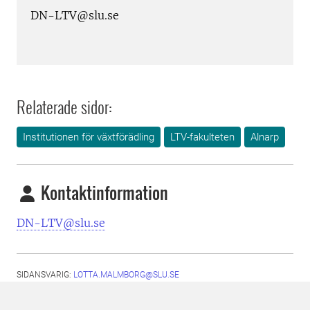
DN-LTV@slu.se
Relaterade sidor:
Institutionen för växtförädling
LTV-fakulteten
Alnarp
Kontaktinformation
DN-LTV@slu.se
SIDANSVARIG:
LOTTA.MALMBORG@SLU.SE